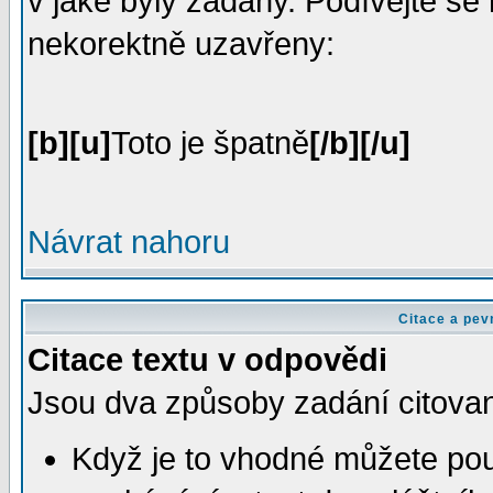
v jaké byly zadány. Podívejte se
nekorektně uzavřeny:
[b][u]
Toto je špatně
[/b][/u]
Návrat nahoru
Citace a pevn
Citace textu v odpovědi
Jsou dva způsoby zadání citovan
Když je to vhodné můžete použí