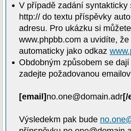
V případě zadání syntakticky
http:// do textu příspěvky a
adresu. Pro ukázku si můžete
www.phpbb.com a uvidíte, že 
automaticky jako odkaz
www.
Obdobným způsobem se dají v
zadejte požadovanou emailovo
[email]
no.one@domain.adr
[/
Výsledekm pak bude
no.one
přípspěvku no.one@domain.ad