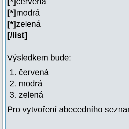
[*]
červená
[*]
modrá
[*]
zelená
[/list]
Výsledkem bude:
červená
modrá
zelená
Pro vytvoření abecedního seznam