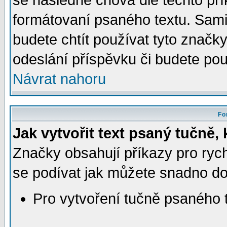
se následně chová dle těchto př
formátovaní psaného textu. Sam
budete chtít používat tyto značky
odeslání příspěvku či budete po
Návrat nahoru
Fo
Jak vytvořit text psaný tučně,
Značky obsahují příkazy pro ryc
se podívat jak můžete snadno d
Pro vytvoření tučně psaného t