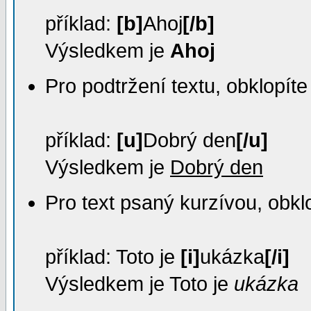
příklad:
[b]
Ahoj
[/b]
Výsledkem je
Ahoj
Pro podtržení textu, obklopíte
příklad:
[u]
Dobrý den
[/u]
Výsledkem je
Dobrý den
Pro text psaný kurzívou, obkl
příklad: Toto je
[i]
ukázka
[/i]
Výsledkem je Toto je
ukázka