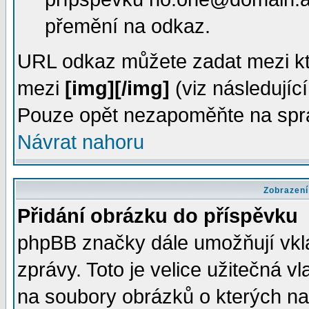
přemění na odkaz.
URL odkaz můžete zadat mezi kte
mezi
[img][/img]
(viz následujíc
Pouze opět nezapoměňte na sprá
Návrat nahoru
Zobrazení
Přidání obrázku do příspěvku
phpBB značky dále umožňují vklá
zprávy. Toto je velice užitečná v
na soubory obrázků o kterých např