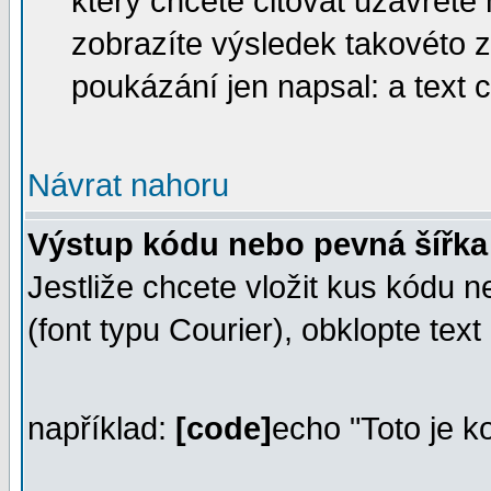
který chcete citovat uzavřete
zobrazíte výsledek takovéto 
poukázání jen napsal: a text c
Návrat nahoru
Výstup kódu nebo pevná šířka
Jestliže chcete vložit kus kódu 
(font typu Courier), obklopte tex
například:
[code]
echo "Toto je k