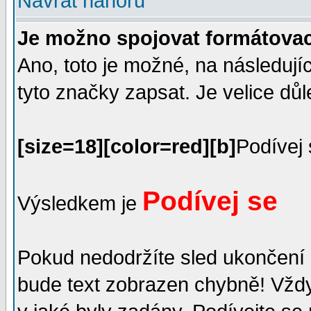
Návrat nahoru
Je možno spojovat formátovac
Ano, toto je možné, na následují
tyto značky zapsat. Je velice důle
[size=18][color=red][b]
Podívej 
Podívej se
Výsledkem je
Pokud nedodržíte sled ukončení 
bude text zobrazen chybně! Vždy