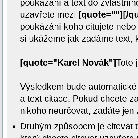
poukázání a text do zvláštníh
uzavřete mezi
[quote=""][/q
poukázání koho citujete nebo 
si ukážeme jak zadáme text, k
[quote="Karel Novák"]
Toto j
Výsledkem bude automatické 
a text citace. Pokud chcete zad
nikoho neurčovat, zadáte jen 
Druhým způsobem je citovat t