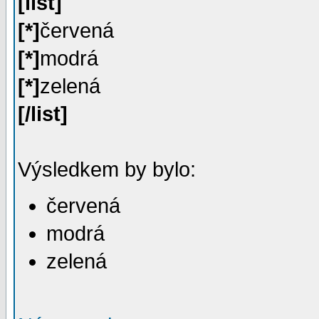
[list]
[*]
červená
[*]
modrá
[*]
zelená
[/list]
Výsledkem by bylo:
červená
modrá
zelená