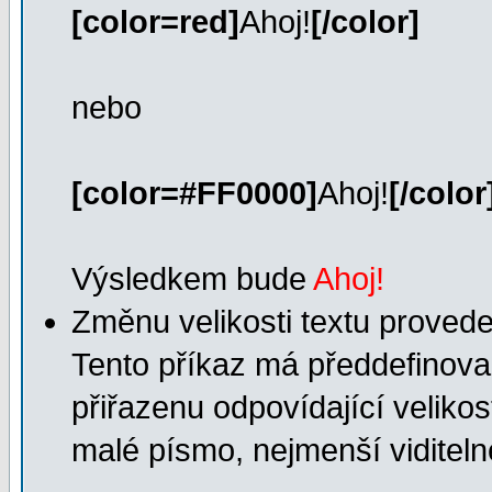
[color=red]
Ahoj!
[/color]
nebo
[color=#FF0000]
Ahoj!
[/color
Výsledkem bude
Ahoj!
Změnu velikosti textu prove
Tento příkaz má předdefinovan
přiřazenu odpovídající velikos
malé písmo, nejmenší viditeln