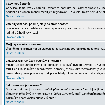
Časy jsou špatně!
Časy jsou téměř vždy v pořádku, ovšem to, co vidíte jsou časy zobrazené v j
podobná nastavení mohou měnit jen registrovaní uživatelé. Takže pokud nejste r
Návrat nahoru
Změnil jsem čas. pásmo, ale je to stále špatně!
Jste si jisti, že jste zadali čas.pásmo správně a přesto se liší od toho správ
jednat o 1 hodinový rozdíl.
Návrat nahoru
Můj jazyk není na seznamu!
Zřejmě administrátor nenainstaloval tento jazyk, neboť jej nikdo do tohoto jaz
Návrat nahoru
Jak zobrazím obrázek pod uživ. jménem ?
Možná, že jste zaregistrovali při prohlížení příspěvků dva obrázky pod uživatel
fóru. Pod ním se může nacházet větší obrázek, známý jako "postavička" (avatar)
nemůžete využívat postavičky, pak právě tehdy toto administrátoři zakázali, a 
Návrat nahoru
Jak změní svoje zařazení ?
Obecně vzato, svoje zařazení změnit přímo nemůžete (úrovně se objevují pod 
přidaných příspěvků a k identifikaci určitých uživatelů, např. označení moder
pak může počet vašich příspěvků snížit.
Návrat nahoru