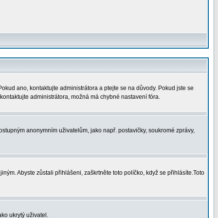
 Pokud ano, kontaktujte administrátora a ptejte se na důvody. Pokud jste se
í, kontaktujte administrátora, možná má chybné nastavení fóra.
nedostupným anonymním uživatelům, jako např. postavičky, soukromé zprávy,
ným. Abyste zůstali přihlášeni, zaškrtněte toto políčko, když se přihlásíte.Toto
ko ukrytý uživatel.