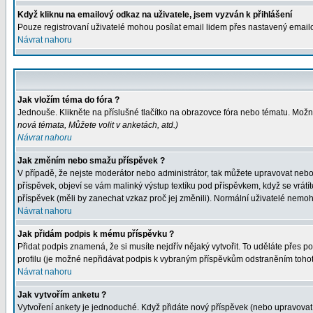
Když kliknu na emailový odkaz na uživatele, jsem vyzván k přihlášení
Pouze registrovaní uživatelé mohou posílat email lidem přes nastavený emailo
Návrat nahoru
Jak vložím téma do fóra ?
Jednouše. Klikněte na příslušné tlačítko na obrazovce fóra nebo tématu. Možná
nová témata, Můžete volit v anketách, atd.
)
Návrat nahoru
Jak změním nebo smažu příspěvek ?
V případě, že nejste moderátor nebo administrátor, tak můžete upravovat nebo
příspěvek, objeví se vám malinký výstup textíku pod příspěvkem, když se vrátít
příspěvek (měli by zanechat vzkaz proč jej změnili). Normální uživatelé nemo
Návrat nahoru
Jak přidám podpis k mému příspěvku ?
Přidat podpis znamená, že si musíte nejdřív nějaký vytvořit. To uděláte přes pol
profilu (je možné nepřidávat podpis k vybraným příspěvkům odstraněním tohot
Návrat nahoru
Jak vytvořím anketu ?
Vytvoření ankety je jednoduché. Když přidáte nový příspěvek (nebo upravovat 