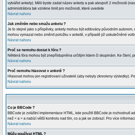
vytvářet ankety). Měli byste zadat název ankety a pak alespoň 2 možnosti (na
administrátora tak vznikne limit pro možnosti, které uvedete
Návrat nahoru
Jak změním nebo smažu anketu ?
Je to stejné jako s příspěvky, ankety mohou být editovány původním autorem, 
mohou vymazat nebo změnit položku v anketě, v případě již uskutečněné volby
Návrat nahoru
Proč se nemohu dostat k fóru ?
Některá fóra mohou být znepřístupněna určitým lidem či skupinám. Ke čtení, proh
Návrat nahoru
Proč nemohu hlasovat v anketě ?
Hlasovat mohou jen registrovaní uživatelé (aby nebyly zkresleny výsledky). Po
Návrat nahoru
Co je BBCode ?
BBCode je zvláštní implementace HTML, kde použití BBCode je rozhodnutí admi
než < a > a nabízí větší kontrolu nad tím, co a jak se zobrazí. Pro více inform
Návrat nahoru
Můžu používat HTML ?