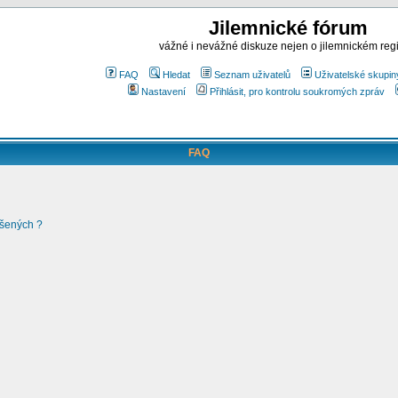
Jilemnické fórum
vážné i nevážné diskuze nejen o jilemnickém reg
FAQ
Hledat
Seznam uživatelů
Uživatelské skupin
Nastavení
Přihlásit, pro kontrolu soukromých zpráv
FAQ
ášených ?