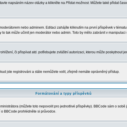
stavte napsáním název otázky a klikněte na
Přidat možnost
. Můžete také přidat ča
moderátorem nebo adminem. Editaci zahájíte kliknutím na první příspěvek v tématu 
 to tak může učinit jen moderátor nebo admin. Toto by mělo zabránit v manipulaci 
lížení, či přispívat atd. potřebujete zvláštní autorizaci, kterou může poskytnout je
kud jste registrováni a stále nemůžete volit, zřejmě nemáte oprávněný přístup.
Formátování a typy příspěvků
nistrátora (můžete toto nepovolit pro jednotlivé příspěvky). BBCode sám o sobě j
ací o BBCode prohlédněte si průvodce.