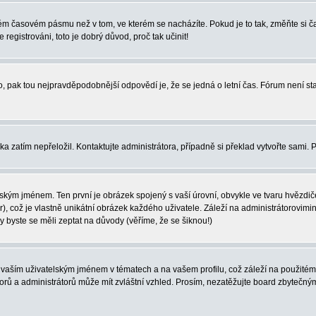
iném časovém pásmu než v tom, ve kterém se nacházíte. Pokud je to tak, změňte si
egistrováni, toto je dobrý důvod, proč tak učinit!
ného, pak tou nejpravděpodobnější odpovědí je, že se jedná o letní čas. Fórum není
yka zatím nepřeložil. Kontaktujte administrátora, případně si překlad vytvořte sami.
ským jménem. Ten první je obrázek spojený s vaší úrovní, obvykle ve tvaru hvězdiček 
, což je vlastně unikátní obrázek každého uživatele. Záleží na administrátorovimini
vy byste se měli zeptat na důvody (věříme, že se šiknou!)
vaším uživatelským jménem v tématech a na vašem profilu, což záleží na použitém 
átorů a administrátorů může mít zvláštní vzhled. Prosím, nezatěžujte board zbytečn