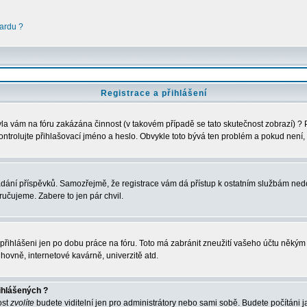
ardu ?
Registrace a přihlášení
 Byla vám na fóru zakázána činnost (v takovém případě se tato skutečnost zobrazí) ?
u zkontrolujte přihlašovací jméno a heslo. Obvykle toto bývá ten problém a pokud nen
vkládání příspěvků. Samozřejmě, že registrace vám dá přístup k ostatním službám 
ručujeme. Zabere to jen pár chvil.
e přihlášeni jen po dobu práce na fóru. Toto má zabránit zneužití vašeho účtu někým ji
hovně, internetové kavárně, univerzitě atd.
ihlášených ?
ost
zvolíte
budete viditelní jen pro administrátory nebo sami sobě. Budete počítáni ja