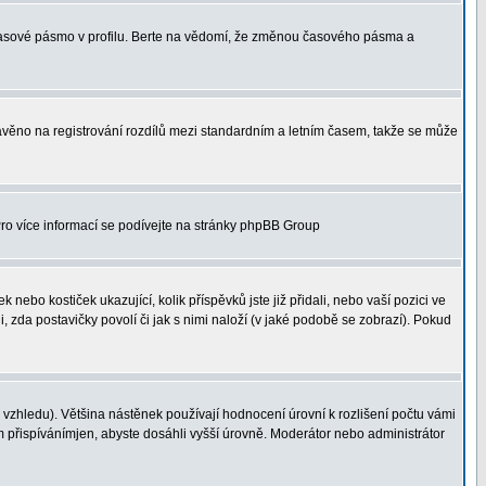
 časové pásmo v profilu. Berte na vědomí, že změnou časového pásma a
 stavěno na registrování rozdílů mezi standardním a letním časem, takže se může
 Pro více informací se podívejte na stránky phpBB Group
nebo kostiček ukazující, kolik příspěvků jste již přidali, nebo vaší pozici ve
, zda postavičky povolí či jak s nimi naloží (v jaké podobě se zobrazí). Pokud
vzhledu). Většina nástěnek používají hodnocení úrovní k rozlišení počtu vámi
ým přispívánímjen, abyste dosáhli vyšší úrovně. Moderátor nebo administrátor