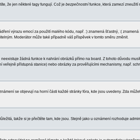
íte, že jen některé tagy fungují. Což je
bezpečnostní
funkce, která zamezí zneužití
vyjádření výrazu emocí za použití malého kódu, např. :) znamená šťastný, :( zname
ečitelným. Moderátor může také případně váš příspěvek v tomto směru změnit.
neexistuje žádná funkce k nahrání obrázků přímo na board. Z tohoto důvodu musíte
í veřejně přístupná stanice) nebo obrázky za prověřujícími mechanismy, např. sc
 Oznámení se objevují na horní části každé stránky fóra, kde jsou uvedeny. Zda můž
ůležitá, takže si je přečtěte tam, kde jsou. Stejně jako u oznámení rozhoduje admini