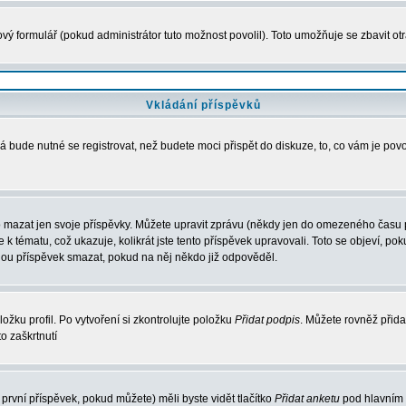
vý formulář (pokud administrátor tuto možnost povolil). Toto umožňuje se zbavit 
Vkládání příspěvků
 bude nutné se registrovat, než budete moci přispět do diskuze, to, co vám je pov
 mazat jen svoje příspěvky. Můžete upravit zprávu (někdy jen do omezeného času po
e k tématu, což ukazuje, kolikrát jste tento příspěvek upravovali. Toto se objeví, 
hou příspěvek smazat, pokud na něj někdo již odpověděl.
ožku profil. Po vytvoření si zkontrolujte položku
Přidat podpis
. Můžete rovněž přida
o zaškrtnutí
první příspěvek, pokud můžete) měli byste vidět tlačítko
Přidat anketu
pod hlavním 