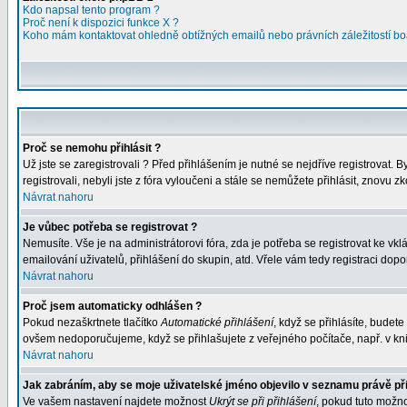
Kdo napsal tento program ?
Proč není k dispozici funkce X ?
Koho mám kontaktovat ohledně obtížných emailů nebo právních záležitostí bo
Proč se nemohu přihlásit ?
Už jste se zaregistrovali ? Před přihlášením je nutné se nejdříve registrovat.
registrovali, nebyli jste z fóra vyloučeni a stále se nemůžete přihlásit, znov
Návrat nahoru
Je vůbec potřeba se registrovat ?
Nemusíte. Vše je na administrátorovi fóra, zda je potřeba se registrovat ke 
emailování uživatelů, přihlášení do skupin, atd. Vřele vám tedy registraci dopo
Návrat nahoru
Proč jsem automaticky odhlášen ?
Pokud nezaškrtnete tlačítko
Automatické přihlášení
, když se přihlásíte, budet
ovšem nedoporučujeme, když se přihlašujete z veřejného počítače, např. v kni
Návrat nahoru
Jak zabráním, aby se moje uživatelské jméno objevilo v seznamu právě př
Ve vašem nastavení najdete možnost
Ukrýt se při přihlášení
, pokud tuto možn