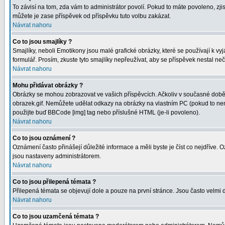
To závisí na tom, zda vám to administrátor povolí. Pokud to máte povoleno, zjist
můžete je zase příspěvek od příspěvku tuto volbu zakázat.
Návrat nahoru
Co to jsou smajlíky ?
Smajlíky, neboli Emotikony jsou malé grafické obrázky, které se používají k 
formulář. Prosím, zkuste tyto smajlíky nepřeužívat, aby se příspěvek nestal n
Návrat nahoru
Mohu přidávat obrázky ?
Obrázky se mohou zobrazovat ve vašich příspěvcích. Ačkoliv v současné době 
obrazek.gif. Nemůžete udělat odkazy na obrázky na vlastním PC (pokud to nen
použijte buď BBCode [img] tag nebo příslušné HTML (je-li povoleno).
Návrat nahoru
Co to jsou oznámení ?
Oznámení často přinášejí důležité informace a měli byste je číst co nejdříve.
jsou nastaveny administrátorem.
Návrat nahoru
Co to jsou přilepená témata ?
Přilepená témata se objevují dole a pouze na první stránce. Jsou často velmi d
Návrat nahoru
Co to jsou uzamčená témata ?