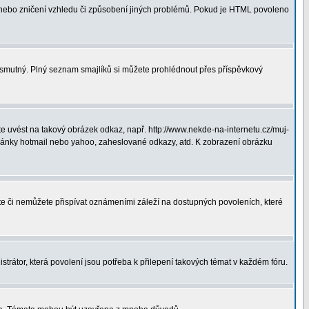
 nebo zničení vzhledu či způsobení jiných problémů. Pokud je HTML povoleno
ná smutný. Plný seznam smajlíků si můžete prohlédnout přes příspěvkový
 uvést na takový obrázek odkaz, např. http://www.nekde-na-internetu.cz/muj-
hránky hotmail nebo yahoo, zaheslované odkazy, atd. K zobrazení obrázku
ete či nemůžete přispívat oznámeními záleží na dostupných povoleních, které
strátor, která povolení jsou potřeba k přilepení takových témat v každém fóru.