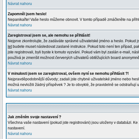
Návrat nahoru
Zapomněl jsem heslo!
Nepanikařte! Vaše heslo můžeme obnovit. V tomto případě zmáčkněte na přihl
Návrat nahoru
Zaregistroval jsem se, ale nemohu se přihlásit!
Nejprve zkontrolujte, že zadáváte správné uživatelské jméno a heslo. Pokud j
let
budete muset následovat zaslané instrukce. Pokud toto není ten případ, pak
jste registrovali, byli byste k tomuto vyzváni. Pokud vám byl zaslán e-mail, n
používá je zmenšit možnost
červených
uživatelů obtěžujících board anonymně. P
Návrat nahoru
V minulosti jsem se zaregistroval, ovšem nyní se nemohu přihlásit ?!
Nejpravděpodobnější důvody; zadali jste chybné uživatelské jméno nebo heslo (z
možná nevložili žádný příspěvek ? Je to obvyklé, že pravidelně se odstraňují už
Návrat nahoru
Jak změním svoje nastavení ?
Všechna vaše nastavení (pokud jste registrováni) jsou uloženy v databázi. K
nastavení.
Návrat nahoru