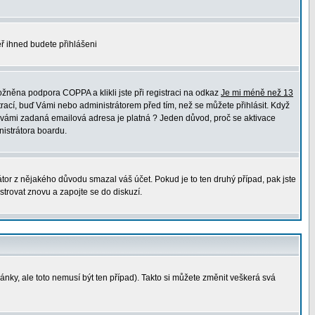
měř ihned budete přihlášeni
žněna podpora COPPA a klikli jste při registraci na odkaz
Je mi méně než 13
trací, buď Vámi nebo administrátorem před tím, než se můžete přihlásit. Když
 že vámi zadaná emailová adresa je platná ? Jeden důvod, proč se aktivace
nistrátora boardu.
átor z nějakého důvodu smazal váš účet. Pokud je to ten druhý případ, pak jste
strovat znovu a zapojte se do diskuzí.
ránky, ale toto nemusí být ten případ). Takto si můžete změnit veškerá svá