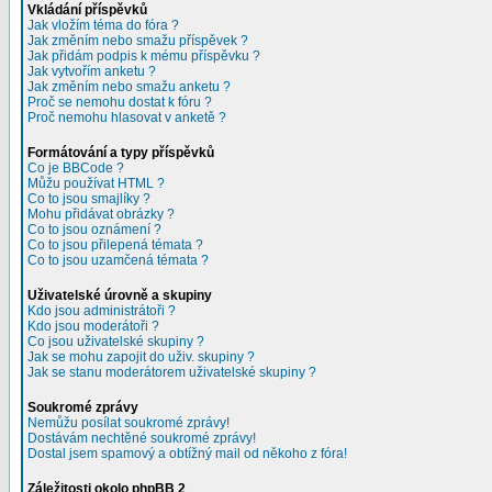
Vkládání příspěvků
Jak vložím téma do fóra ?
Jak změním nebo smažu příspěvek ?
Jak přidám podpis k mému příspěvku ?
Jak vytvořím anketu ?
Jak změním nebo smažu anketu ?
Proč se nemohu dostat k fóru ?
Proč nemohu hlasovat v anketě ?
Formátování a typy příspěvků
Co je BBCode ?
Můžu používat HTML ?
Co to jsou smajlíky ?
Mohu přidávat obrázky ?
Co to jsou oznámení ?
Co to jsou přilepená témata ?
Co to jsou uzamčená témata ?
Uživatelské úrovně a skupiny
Kdo jsou administrátoři ?
Kdo jsou moderátoři ?
Co jsou uživatelské skupiny ?
Jak se mohu zapojit do uživ. skupiny ?
Jak se stanu moderátorem uživatelské skupiny ?
Soukromé zprávy
Nemůžu posílat soukromé zprávy!
Dostávám nechtěné soukromé zprávy!
Dostal jsem spamový a obtížný mail od někoho z fóra!
Záležitosti okolo phpBB 2