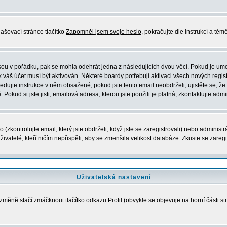
ašovací stránce tlačítko
Zapomněl jsem svoje heslo
, pokračujte dle instrukcí a té
sou v pořádku, pak se mohla odehrát jedna z následujících dvou věcí. Pokud je umo
 váš účet musí být aktivován. Některé boardy potřebují aktivaci všech nových regis
ásledujte instrukce v něm obsažené, pokud jste tento email neobdrželi, ujistěte se,
okud si jste jisti, emailová adresa, kterou jste použili je platná, zkontaktujte admi
kontrolujte email, který jste obdrželi, když jste se zaregistrovali) nebo administr
ivatelé, kteří ničím nepřispěli, aby se zmenšila velikost databáze. Zkuste se zaregi
Uživatelská nastavení
e změně stačí zmáčknout tlačítko odkazu
Profil
(obvykle se objevuje na horní části st