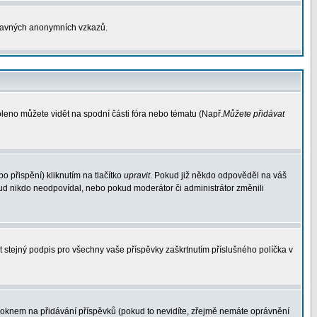
otravných anonymních vzkazů.
oleno můžete vidět na spodní části fóra nebo tématu (Např.
Můžete přidávat
 přispění) kliknutím na tlačítko
upravit
. Pokud již někdo odpověděl na váš
pokud nikdo neodpovídal, nebo pokud moderátor či administrátor změnili
t stejný podpis pro všechny vaše příspěvky zaškrtnutím příslušného políčka v
oknem na přidávání příspěvků (pokud to nevidíte, zřejmě nemáte oprávnění