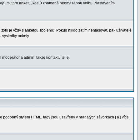
sový limit pro anketu, kde 0 znamená neomezenou volbu. Nastavením
(toto je vždy s anketou spojeno). Pokud nikdo zatím nehlasovat, pak uživatelé
s výsledky ankety
n moderátor a admin, takže kontaktujte je.
e podobný stylem HTML, tagy jsou uzavřeny v hranatých závorkách [ a ] více