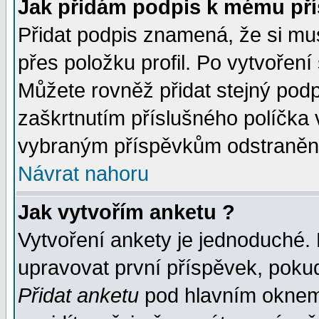
Jak přidám podpis k mému př
Přidat podpis znamená, že si musí
přes položku profil. Po vytvoření
Můžete rovněž přidat stejný pod
zaškrtnutím příslušného políčka 
vybraným příspěvkům odstranění
Návrat nahoru
Jak vytvořím anketu ?
Vytvoření ankety je jednoduché.
upravovat první příspěvek, pokud
Přidat anketu
pod hlavním oknem 