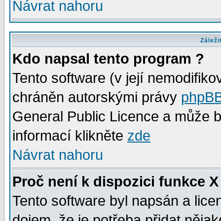
Návrat nahoru
Záleži
Kdo napsal tento program ?
Tento software (v její nemodifiko
chráněn autorskými právy
phpBB
General Public Licence a může bý
informací klikněte
zde
Návrat nahoru
Proč není k dispozici funkce X
Tento software byl napsán a lic
dojem, že je potřeba přidat něja