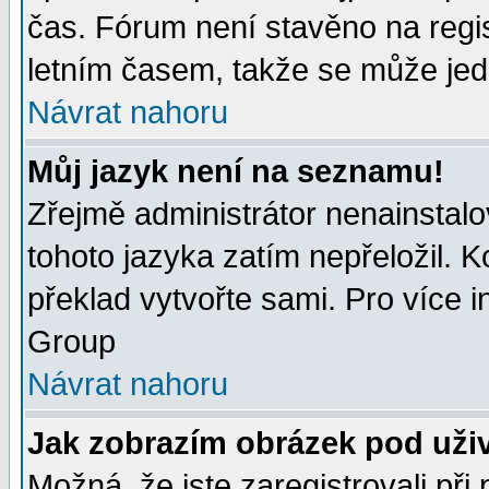
čas. Fórum není stavěno na regi
letním časem, takže se může jedn
Návrat nahoru
Můj jazyk není na seznamu!
Zřejmě administrátor nenainstalov
tohoto jazyka zatím nepřeložil. K
překlad vytvořte sami. Pro více 
Group
Návrat nahoru
Jak zobrazím obrázek pod uži
Možná, že jste zaregistrovali př