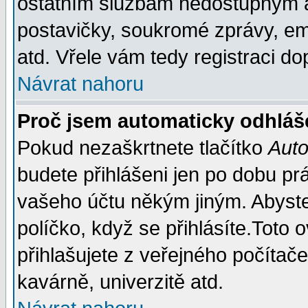
ostatním službám nedostupným a
postavičky, soukromé zprávy, ema
atd. Vřele vám tedy registraci do
Návrat nahoru
Proč jsem automaticky odhláš
Pokud nezaškrtnete tlačítko
Auto
budete přihlášeni jen po dobu prá
vašeho účtu někým jiným. Abyste z
políčko, když se přihlásíte.Tot
přihlašujete z veřejného počítače
kavárně, univerzitě atd.