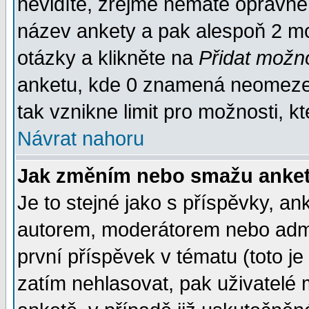
nevidíte, zřejmě nemáte oprávněn
název ankety a pak alespoň 2 m
otázky a klikněte na
Přidat možn
anketu, kde 0 znamená neomezen
tak vznikne limit pro možnosti, k
Návrat nahoru
Jak změním nebo smažu anket
Je to stejné jako s příspěvky, 
autorem, moderátorem nebo admin
první příspěvek v tématu (toto j
zatím nehlasovat, pak uživatelé