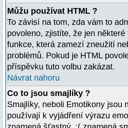
Můžu používat HTML ?
To závisí na tom, zda vám to adm
povoleno, zjistíte, že jen některé
funkce, která zamezí zneužití ne
problémů. Pokud je HTML povole
příspěvku tuto volbu zakázat.
Návrat nahoru
Co to jsou smajlíky ?
Smajlíky, neboli Emotikony jsou 
používají k vyjádření výrazu emo
znamená šťastný, :( znamená sm