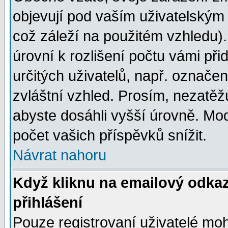
objevují pod vaším uživatelským
což záleží na použitém vzhledu)
úrovní k rozlišení počtu vámi při
určitých uživatelů, např. označe
zvláštní vzhled. Prosím, nezatěž
abyste dosáhli vyšší úrovně. Mo
počet vašich příspěvků snížit.
Návrat nahoru
Když kliknu na emailový odkaz
přihlášení
Pouze registrovaní uživatelé moh