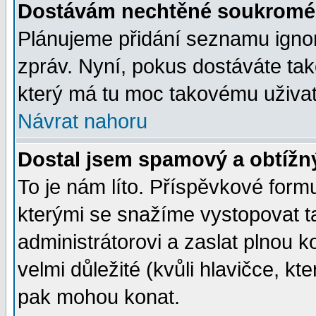
Dostávám nechtěné soukromé 
Plánujeme přidání seznamu ignor
zpráv. Nyní, pokus dostáváte ta
který má tu moc takovému uživate
Návrat nahoru
Dostal jsem spamový a obtížný
To je nám líto. Příspěvkové for
kterými se snažíme vystopovat t
administrátorovi a zaslat plnou ko
velmi důležité (kvůli hlavičce, k
pak mohou konat.