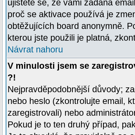
ujistěte se, že vámi zadaná emai
proč se aktivace používá je zme
obtěžujících board anonymně. Poku
kterou jste použili je platná, zko
Návrat nahoru
V minulosti jsem se zaregistr
?!
Nejpravděpodobnější důvody; zad
nebo heslo (zkontrolujte email, kt
zaregistrovali) nebo administrát
Pokud je to ten druhý případ, pa