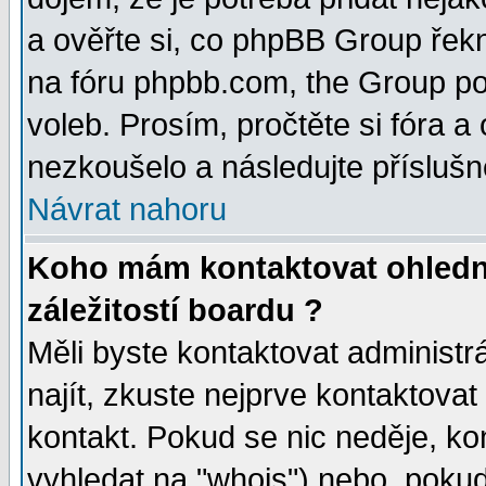
a ověřte si, co phpBB Group řek
na fóru phpbb.com, the Group p
voleb. Prosím, pročtěte si fóra a
nezkoušelo a následujte příslušn
Návrat nahoru
Koho mám kontaktovat ohledn
záležitostí boardu ?
Měli byste kontaktovat administr
najít, zkuste nejprve kontaktovat
kontakt. Pokud se nic neděje, ko
vyhledat na "whois") nebo, pokud