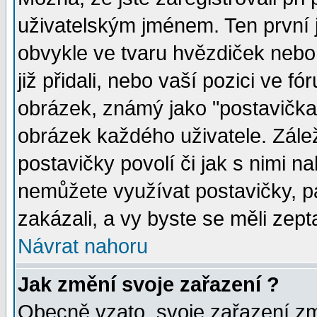
uživatelským jménem. Ten první j
obvykle ve tvaru hvězdiček nebo k
již přidali, nebo vaší pozici ve 
obrázek, známý jako "postavička" 
obrázek každého uživatele. Zálež
postavičky povolí či jak s nimi n
nemůžete využívat postavičky, pa
zakázali, a vy byste se měli zept
Návrat nahoru
Jak změní svoje zařazení ?
Obecně vzato, svoje zařazení z