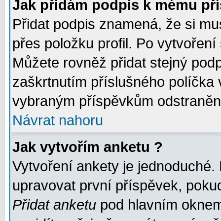
Jak přidám podpis k mému př
Přidat podpis znamená, že si musí
přes položku profil. Po vytvoření
Můžete rovněž přidat stejný pod
zaškrtnutím příslušného políčka 
vybraným příspěvkům odstranění
Návrat nahoru
Jak vytvořím anketu ?
Vytvoření ankety je jednoduché.
upravovat první příspěvek, pokud
Přidat anketu
pod hlavním oknem 