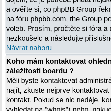
a ověřte si, co phpBB Group řek
na fóru phpbb.com, the Group p
voleb. Prosím, pročtěte si fóra a
nezkoušelo a následujte příslušn
Návrat nahoru
Koho mám kontaktovat ohledn
záležitostí boardu ?
Měli byste kontaktovat administr
najít, zkuste nejprve kontaktovat
kontakt. Pokud se nic neděje, ko
vyhledat na "whois") nebo, pokud