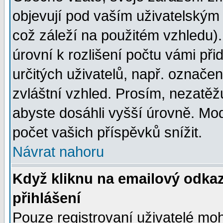
objevují pod vaším uživatelským
což záleží na použitém vzhledu)
úrovní k rozlišení počtu vámi při
určitých uživatelů, např. označe
zvláštní vzhled. Prosím, nezatěž
abyste dosáhli vyšší úrovně. Mo
počet vašich příspěvků snížit.
Návrat nahoru
Když kliknu na emailový odkaz
přihlášení
Pouze registrovaní uživatelé moh