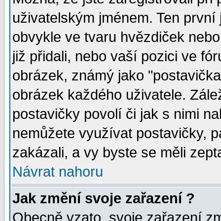
uživatelským jménem. Ten první j
obvykle ve tvaru hvězdiček nebo k
již přidali, nebo vaší pozici ve 
obrázek, známý jako "postavička" 
obrázek každého uživatele. Zálež
postavičky povolí či jak s nimi n
nemůžete využívat postavičky, pa
zakázali, a vy byste se měli zept
Návrat nahoru
Jak změní svoje zařazení ?
Obecně vzato, svoje zařazení z