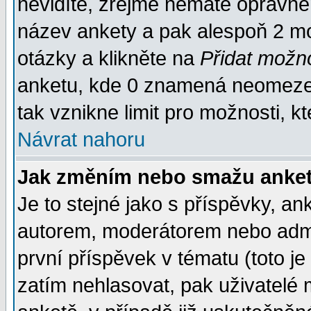
nevidíte, zřejmě nemáte oprávněn
název ankety a pak alespoň 2 m
otázky a klikněte na
Přidat možn
anketu, kde 0 znamená neomezen
tak vznikne limit pro možnosti, k
Návrat nahoru
Jak změním nebo smažu anket
Je to stejné jako s příspěvky, 
autorem, moderátorem nebo admin
první příspěvek v tématu (toto j
zatím nehlasovat, pak uživatelé