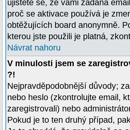
ujistěte se, že vámi zadaná emai
proč se aktivace používá je zme
obtěžujících board anonymně. Poku
kterou jste použili je platná, zko
Návrat nahoru
V minulosti jsem se zaregistr
?!
Nejpravděpodobnější důvody; zad
nebo heslo (zkontrolujte email, kt
zaregistrovali) nebo administrát
Pokud je to ten druhý případ, pa