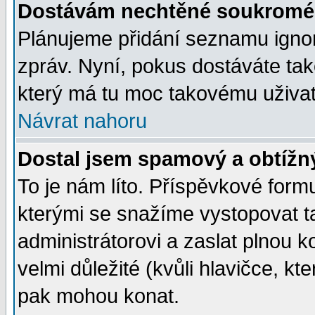
Dostávám nechtěné soukromé 
Plánujeme přidání seznamu ignor
zpráv. Nyní, pokus dostáváte ta
který má tu moc takovému uživate
Návrat nahoru
Dostal jsem spamový a obtížný
To je nám líto. Příspěvkové for
kterými se snažíme vystopovat t
administrátorovi a zaslat plnou ko
velmi důležité (kvůli hlavičce, k
pak mohou konat.