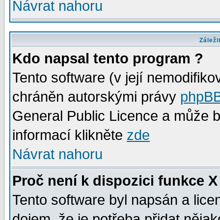
Návrat nahoru
Záleži
Kdo napsal tento program ?
Tento software (v její nemodifiko
chráněn autorskými právy
phpBB
General Public Licence a může bý
informací klikněte
zde
Návrat nahoru
Proč není k dispozici funkce X
Tento software byl napsán a lic
dojem, že je potřeba přidat něja