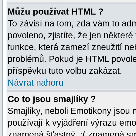
Můžu používat HTML ?
To závisí na tom, zda vám to adm
povoleno, zjistíte, že jen některé
funkce, která zamezí zneužití ne
problémů. Pokud je HTML povole
příspěvku tuto volbu zakázat.
Návrat nahoru
Co to jsou smajlíky ?
Smajlíky, neboli Emotikony jsou 
používají k vyjádření výrazu emo
znamená šťastný, :( znamená sm