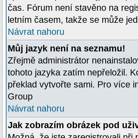
čas. Fórum není stavěno na regi
letním časem, takže se může jedn
Návrat nahoru
Můj jazyk není na seznamu!
Zřejmě administrátor nenainstalov
tohoto jazyka zatím nepřeložil. K
překlad vytvořte sami. Pro více 
Group
Návrat nahoru
Jak zobrazím obrázek pod uži
Možná, že jste zaregistrovali př