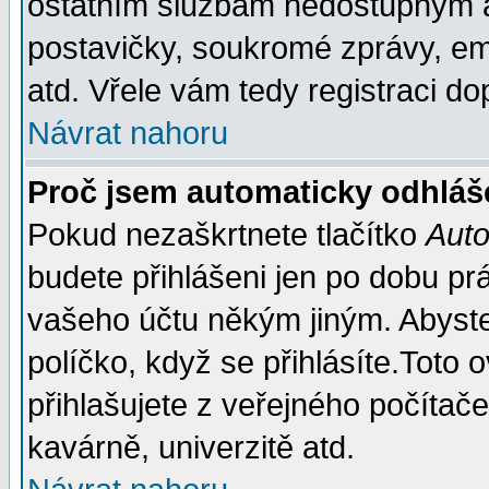
ostatním službám nedostupným a
postavičky, soukromé zprávy, ema
atd. Vřele vám tedy registraci do
Návrat nahoru
Proč jsem automaticky odhláš
Pokud nezaškrtnete tlačítko
Auto
budete přihlášeni jen po dobu prá
vašeho účtu někým jiným. Abyste z
políčko, když se přihlásíte.Tot
přihlašujete z veřejného počítače
kavárně, univerzitě atd.