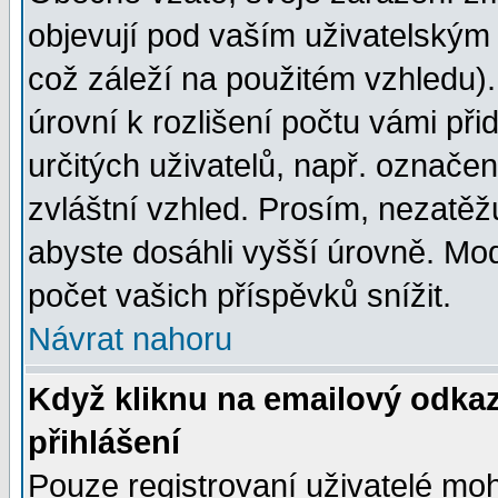
objevují pod vaším uživatelským
což záleží na použitém vzhledu)
úrovní k rozlišení počtu vámi při
určitých uživatelů, např. označe
zvláštní vzhled. Prosím, nezatěž
abyste dosáhli vyšší úrovně. Mo
počet vašich příspěvků snížit.
Návrat nahoru
Když kliknu na emailový odkaz
přihlášení
Pouze registrovaní uživatelé moh