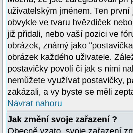
uživatelským jménem. Ten první j
obvykle ve tvaru hvězdiček nebo k
již přidali, nebo vaší pozici ve 
obrázek, známý jako "postavička" 
obrázek každého uživatele. Zálež
postavičky povolí či jak s nimi n
nemůžete využívat postavičky, pa
zakázali, a vy byste se měli zept
Návrat nahoru
Jak změní svoje zařazení ?
Obecně vzato, svoje zařazení z