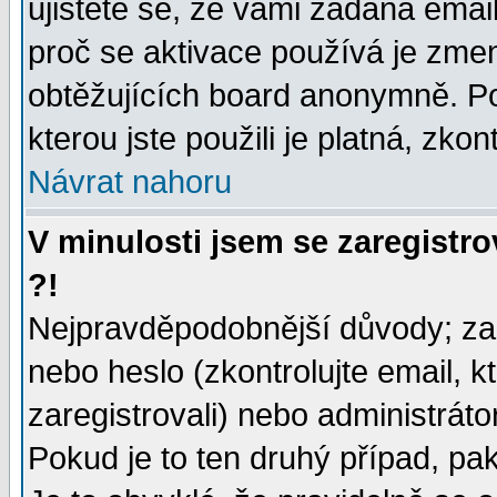
ujistěte se, že vámi zadaná emai
proč se aktivace používá je zme
obtěžujících board anonymně. Poku
kterou jste použili je platná, zko
Návrat nahoru
V minulosti jsem se zaregistr
?!
Nejpravděpodobnější důvody; zad
nebo heslo (zkontrolujte email, kt
zaregistrovali) nebo administrát
Pokud je to ten druhý případ, pa