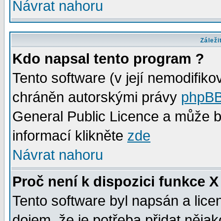
Návrat nahoru
Záleži
Kdo napsal tento program ?
Tento software (v její nemodifiko
chráněn autorskými právy
phpBB
General Public Licence a může bý
informací klikněte
zde
Návrat nahoru
Proč není k dispozici funkce X
Tento software byl napsán a lic
dojem, že je potřeba přidat něja