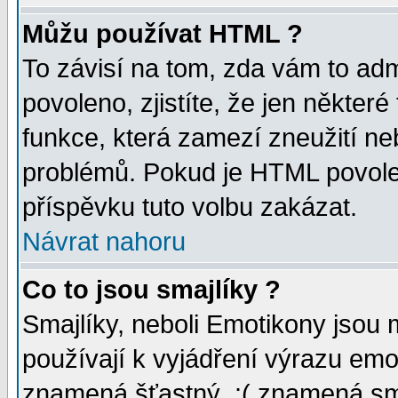
Můžu používat HTML ?
To závisí na tom, zda vám to adm
povoleno, zjistíte, že jen některé
funkce, která zamezí zneužití ne
problémů. Pokud je HTML povole
příspěvku tuto volbu zakázat.
Návrat nahoru
Co to jsou smajlíky ?
Smajlíky, neboli Emotikony jsou 
používají k vyjádření výrazu emo
znamená šťastný, :( znamená sm