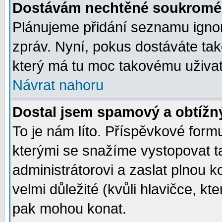
Dostávám nechtěné soukromé 
Plánujeme přidání seznamu ignor
zpráv. Nyní, pokus dostáváte ta
který má tu moc takovému uživate
Návrat nahoru
Dostal jsem spamový a obtížný
To je nám líto. Příspěvkové for
kterými se snažíme vystopovat t
administrátorovi a zaslat plnou ko
velmi důležité (kvůli hlavičce, k
pak mohou konat.