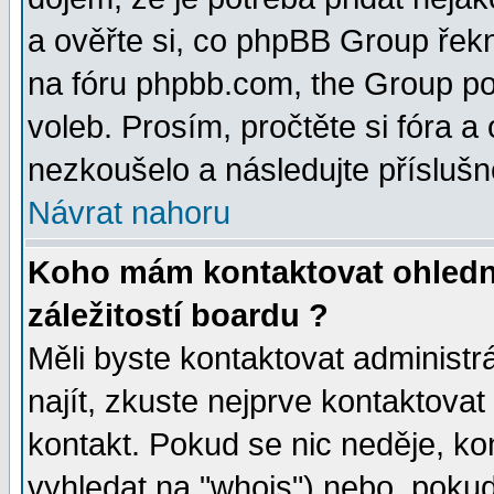
a ověřte si, co phpBB Group řek
na fóru phpbb.com, the Group p
voleb. Prosím, pročtěte si fóra a
nezkoušelo a následujte příslušn
Návrat nahoru
Koho mám kontaktovat ohledn
záležitostí boardu ?
Měli byste kontaktovat administr
najít, zkuste nejprve kontaktovat
kontakt. Pokud se nic neděje, ko
vyhledat na "whois") nebo, pokud