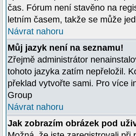
čas. Fórum není stavěno na regi
letním časem, takže se může jedn
Návrat nahoru
Můj jazyk není na seznamu!
Zřejmě administrátor nenainstalov
tohoto jazyka zatím nepřeložil. K
překlad vytvořte sami. Pro více 
Group
Návrat nahoru
Jak zobrazím obrázek pod uži
Možná, že jste zaregistrovali př