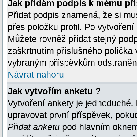
Jak přidám podpis k mému př
Přidat podpis znamená, že si musí
přes položku profil. Po vytvoření
Můžete rovněž přidat stejný pod
zaškrtnutím příslušného políčka 
vybraným příspěvkům odstranění
Návrat nahoru
Jak vytvořím anketu ?
Vytvoření ankety je jednoduché.
upravovat první příspěvek, pokud
Přidat anketu
pod hlavním oknem 