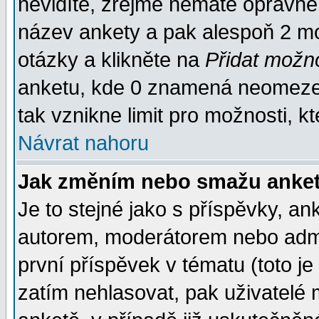
nevidíte, zřejmě nemáte oprávněn
název ankety a pak alespoň 2 m
otázky a klikněte na
Přidat možn
anketu, kde 0 znamená neomezen
tak vznikne limit pro možnosti, k
Návrat nahoru
Jak změním nebo smažu anket
Je to stejné jako s příspěvky, 
autorem, moderátorem nebo admin
první příspěvek v tématu (toto j
zatím nehlasovat, pak uživatelé