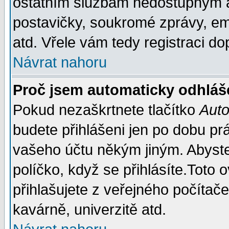
ostatním službám nedostupným a
postavičky, soukromé zprávy, ema
atd. Vřele vám tedy registraci do
Návrat nahoru
Proč jsem automaticky odhláš
Pokud nezaškrtnete tlačítko
Auto
budete přihlášeni jen po dobu prá
vašeho účtu někým jiným. Abyste z
políčko, když se přihlásíte.Tot
přihlašujete z veřejného počítače
kavárně, univerzitě atd.