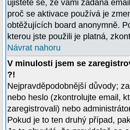
ujistěte se, že vámi zadaná emai
proč se aktivace používá je zme
obtěžujících board anonymně. Poku
kterou jste použili je platná, zko
Návrat nahoru
V minulosti jsem se zaregistr
?!
Nejpravděpodobnější důvody; zad
nebo heslo (zkontrolujte email, kt
zaregistrovali) nebo administrát
Pokud je to ten druhý případ, pa