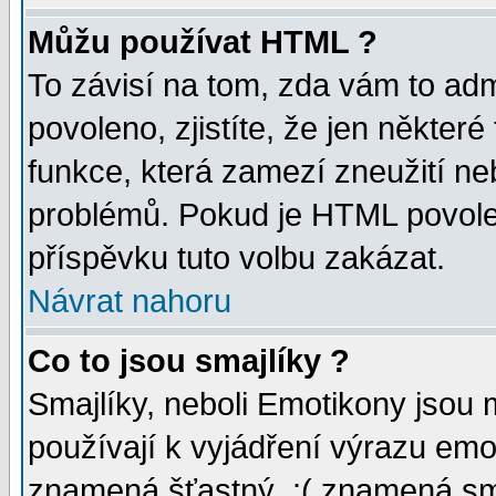
Můžu používat HTML ?
To závisí na tom, zda vám to adm
povoleno, zjistíte, že jen některé
funkce, která zamezí zneužití ne
problémů. Pokud je HTML povole
příspěvku tuto volbu zakázat.
Návrat nahoru
Co to jsou smajlíky ?
Smajlíky, neboli Emotikony jsou 
používají k vyjádření výrazu emo
znamená šťastný, :( znamená sm