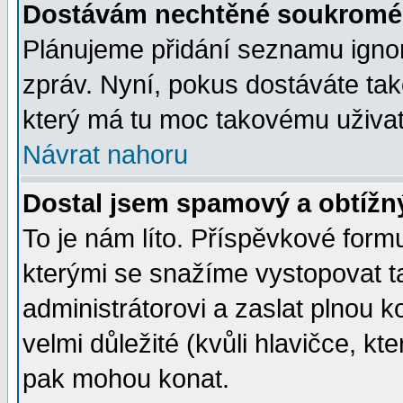
Dostávám nechtěné soukromé 
Plánujeme přidání seznamu ignor
zpráv. Nyní, pokus dostáváte ta
který má tu moc takovému uživate
Návrat nahoru
Dostal jsem spamový a obtížný
To je nám líto. Příspěvkové for
kterými se snažíme vystopovat t
administrátorovi a zaslat plnou ko
velmi důležité (kvůli hlavičce, k
pak mohou konat.