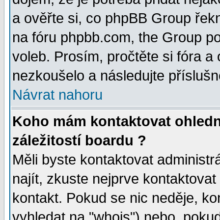
a ověřte si, co phpBB Group řek
na fóru phpbb.com, the Group p
voleb. Prosím, pročtěte si fóra a
nezkoušelo a následujte příslušn
Návrat nahoru
Koho mám kontaktovat ohledn
záležitostí boardu ?
Měli byste kontaktovat administr
najít, zkuste nejprve kontaktovat
kontakt. Pokud se nic neděje, ko
vyhledat na "whois") nebo, pokud