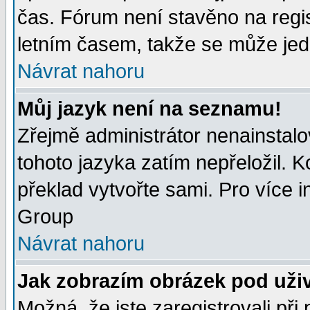
čas. Fórum není stavěno na regi
letním časem, takže se může jedn
Návrat nahoru
Můj jazyk není na seznamu!
Zřejmě administrátor nenainstalov
tohoto jazyka zatím nepřeložil. K
překlad vytvořte sami. Pro více 
Group
Návrat nahoru
Jak zobrazím obrázek pod uži
Možná, že jste zaregistrovali př