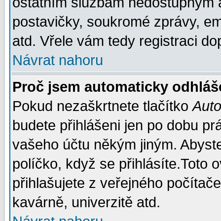
ostatním službám nedostupným a
postavičky, soukromé zprávy, ema
atd. Vřele vám tedy registraci do
Návrat nahoru
Proč jsem automaticky odhláš
Pokud nezaškrtnete tlačítko
Auto
budete přihlášeni jen po dobu prá
vašeho účtu někým jiným. Abyste z
políčko, když se přihlásíte.Tot
přihlašujete z veřejného počítače
kavárně, univerzitě atd.