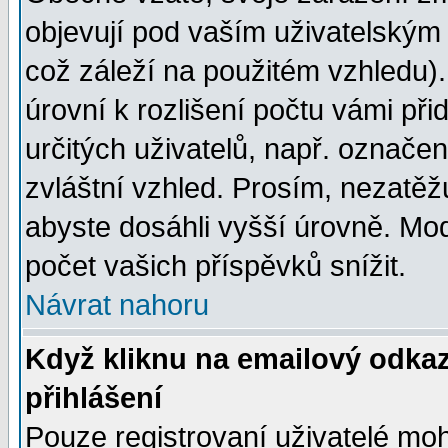
objevují pod vaším uživatelským
což záleží na použitém vzhledu)
úrovní k rozlišení počtu vámi při
určitých uživatelů, např. označe
zvláštní vzhled. Prosím, nezatěž
abyste dosáhli vyšší úrovně. Mo
počet vašich příspěvků snížit.
Návrat nahoru
Když kliknu na emailový odkaz
přihlášení
Pouze registrovaní uživatelé moh