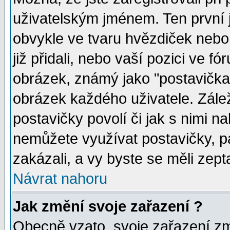
uživatelským jménem. Ten první j
obvykle ve tvaru hvězdiček nebo k
již přidali, nebo vaší pozici ve 
obrázek, známý jako "postavička" 
obrázek každého uživatele. Zálež
postavičky povolí či jak s nimi n
nemůžete využívat postavičky, pa
zakázali, a vy byste se měli zept
Návrat nahoru
Jak změní svoje zařazení ?
Obecně vzato, svoje zařazení z