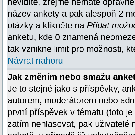
nevidíte, zřejmě nemáte oprávněn
název ankety a pak alespoň 2 m
otázky a klikněte na
Přidat možn
anketu, kde 0 znamená neomezen
tak vznikne limit pro možnosti, k
Návrat nahoru
Jak změním nebo smažu anket
Je to stejné jako s příspěvky, 
autorem, moderátorem nebo admin
první příspěvek v tématu (toto j
zatím nehlasovat, pak uživatelé