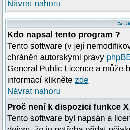
Návrat nahoru
Záleži
Kdo napsal tento program ?
Tento software (v její nemodifiko
chráněn autorskými právy
phpBB
General Public Licence a může bý
informací klikněte
zde
Návrat nahoru
Proč není k dispozici funkce X
Tento software byl napsán a lic
dojem, že je potřeba přidat něja