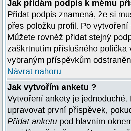
Jak přidám podpis k mému př
Přidat podpis znamená, že si musí
přes položku profil. Po vytvoření
Můžete rovněž přidat stejný pod
zaškrtnutím příslušného políčka 
vybraným příspěvkům odstranění
Návrat nahoru
Jak vytvořím anketu ?
Vytvoření ankety je jednoduché.
upravovat první příspěvek, pokud
Přidat anketu
pod hlavním oknem 