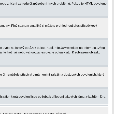
 nebo zničení vzhledu či způsobení jiných problémů. Pokud je HTML povoleno
ná smutný. Plný seznam smajlíků si můžete prohlédnout přes příspěvkový
 uvést na takový obrázek odkaz, např. http://www.nekde-na-internetu.cz/muj-
hránky hotmail nebo yahoo, zaheslované odkazy, atd. K zobrazení obrázku
ete či nemůžete přispívat oznámeními záleží na dostupných povoleních, které
strátor, která povolení jsou potřeba k přilepení takových témat v každém fóru.