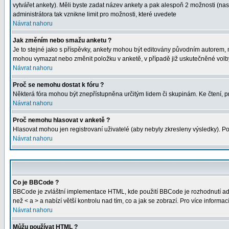
vytvářet ankety). Měli byste zadat název ankety a pak alespoň 2 možnosti (na
administrátora tak vznikne limit pro možnosti, které uvedete
Návrat nahoru
Jak změním nebo smažu anketu ?
Je to stejné jako s příspěvky, ankety mohou být editovány původním autorem, 
mohou vymazat nebo změnit položku v anketě, v případě již uskutečněné volby
Návrat nahoru
Proč se nemohu dostat k fóru ?
Některá fóra mohou být znepřístupněna určitým lidem či skupinám. Ke čtení, proh
Návrat nahoru
Proč nemohu hlasovat v anketě ?
Hlasovat mohou jen registrovaní uživatelé (aby nebyly zkresleny výsledky). Po
Návrat nahoru
Co je BBCode ?
BBCode je zvláštní implementace HTML, kde použití BBCode je rozhodnutí admi
než < a > a nabízí větší kontrolu nad tím, co a jak se zobrazí. Pro více inform
Návrat nahoru
Můžu používat HTML ?