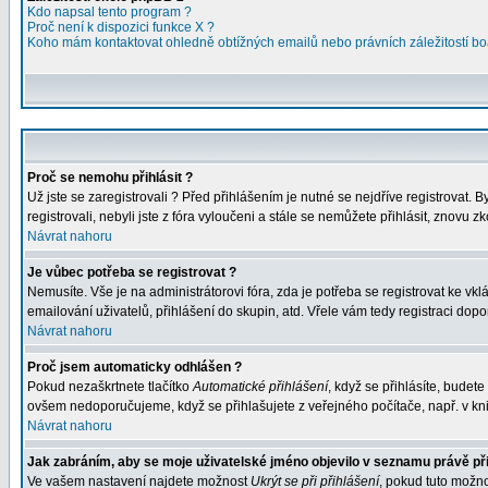
Kdo napsal tento program ?
Proč není k dispozici funkce X ?
Koho mám kontaktovat ohledně obtížných emailů nebo právních záležitostí bo
Proč se nemohu přihlásit ?
Už jste se zaregistrovali ? Před přihlášením je nutné se nejdříve registrovat.
registrovali, nebyli jste z fóra vyloučeni a stále se nemůžete přihlásit, znov
Návrat nahoru
Je vůbec potřeba se registrovat ?
Nemusíte. Vše je na administrátorovi fóra, zda je potřeba se registrovat ke 
emailování uživatelů, přihlášení do skupin, atd. Vřele vám tedy registraci dopo
Návrat nahoru
Proč jsem automaticky odhlášen ?
Pokud nezaškrtnete tlačítko
Automatické přihlášení
, když se přihlásíte, budet
ovšem nedoporučujeme, když se přihlašujete z veřejného počítače, např. v kni
Návrat nahoru
Jak zabráním, aby se moje uživatelské jméno objevilo v seznamu právě př
Ve vašem nastavení najdete možnost
Ukrýt se při přihlášení
, pokud tuto možn