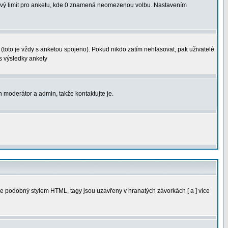
sový limit pro anketu, kde 0 znamená neomezenou volbu. Nastavením
(toto je vždy s anketou spojeno). Pokud nikdo zatím nehlasovat, pak uživatelé
s výsledky ankety
n moderátor a admin, takže kontaktujte je.
e podobný stylem HTML, tagy jsou uzavřeny v hranatých závorkách [ a ] více