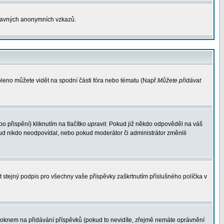
otravných anonymních vzkazů.
oleno můžete vidět na spodní části fóra nebo tématu (Např.
Můžete přidávat
 přispění) kliknutím na tlačítko
upravit
. Pokud již někdo odpověděl na váš
pokud nikdo neodpovídal, nebo pokud moderátor či administrátor změnili
t stejný podpis pro všechny vaše příspěvky zaškrtnutím příslušného políčka v
oknem na přidávání příspěvků (pokud to nevidíte, zřejmě nemáte oprávnění