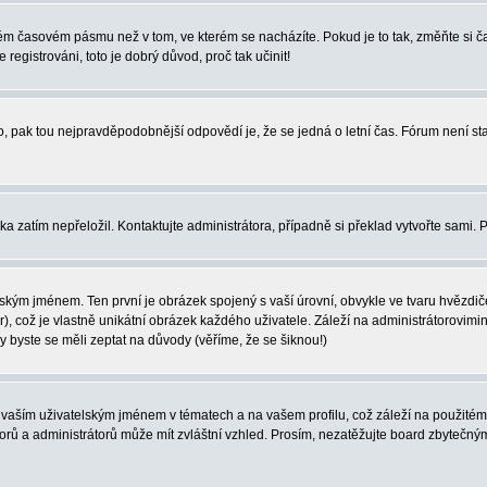
iném časovém pásmu než v tom, ve kterém se nacházíte. Pokud je to tak, změňte si
egistrováni, toto je dobrý důvod, proč tak učinit!
ného, pak tou nejpravděpodobnější odpovědí je, že se jedná o letní čas. Fórum není
yka zatím nepřeložil. Kontaktujte administrátora, případně si překlad vytvořte sami.
ským jménem. Ten první je obrázek spojený s vaší úrovní, obvykle ve tvaru hvězdiček 
, což je vlastně unikátní obrázek každého uživatele. Záleží na administrátorovimini
vy byste se měli zeptat na důvody (věříme, že se šiknou!)
vaším uživatelským jménem v tématech a na vašem profilu, což záleží na použitém 
átorů a administrátorů může mít zvláštní vzhled. Prosím, nezatěžujte board zbytečn