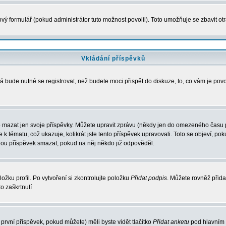
vý formulář (pokud administrátor tuto možnost povolil). Toto umožňuje se zbavit 
Vkládání příspěvků
 bude nutné se registrovat, než budete moci přispět do diskuze, to, co vám je pov
 mazat jen svoje příspěvky. Můžete upravit zprávu (někdy jen do omezeného času po
e k tématu, což ukazuje, kolikrát jste tento příspěvek upravovali. Toto se objeví, 
hou příspěvek smazat, pokud na něj někdo již odpověděl.
ožku profil. Po vytvoření si zkontrolujte položku
Přidat podpis
. Můžete rovněž přida
o zaškrtnutí
první příspěvek, pokud můžete) měli byste vidět tlačítko
Přidat anketu
pod hlavním 