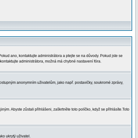
 Pokud ano, kontaktujte administrátora a ptejte se na důvody. Pokud jste se
í, kontaktujte administrátora, možná má chybné nastavení fóra.
nedostupným anonymním uživatelům, jako např. postavičky, soukromé zprávy,
ným. Abyste zůstali přihlášeni, zaškrtněte toto políčko, když se přihlásíte.Toto
ko ukrytý uživatel.