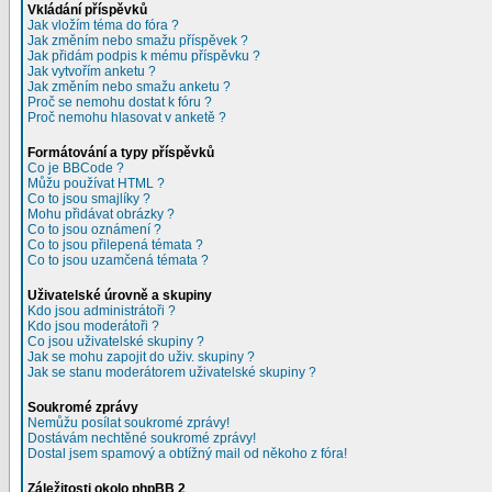
Vkládání příspěvků
Jak vložím téma do fóra ?
Jak změním nebo smažu příspěvek ?
Jak přidám podpis k mému příspěvku ?
Jak vytvořím anketu ?
Jak změním nebo smažu anketu ?
Proč se nemohu dostat k fóru ?
Proč nemohu hlasovat v anketě ?
Formátování a typy příspěvků
Co je BBCode ?
Můžu používat HTML ?
Co to jsou smajlíky ?
Mohu přidávat obrázky ?
Co to jsou oznámení ?
Co to jsou přilepená témata ?
Co to jsou uzamčená témata ?
Uživatelské úrovně a skupiny
Kdo jsou administrátoři ?
Kdo jsou moderátoři ?
Co jsou uživatelské skupiny ?
Jak se mohu zapojit do uživ. skupiny ?
Jak se stanu moderátorem uživatelské skupiny ?
Soukromé zprávy
Nemůžu posílat soukromé zprávy!
Dostávám nechtěné soukromé zprávy!
Dostal jsem spamový a obtížný mail od někoho z fóra!
Záležitosti okolo phpBB 2