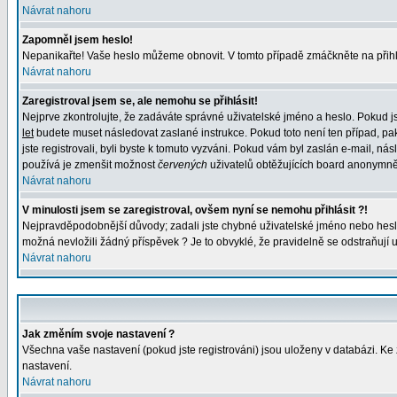
Návrat nahoru
Zapomněl jsem heslo!
Nepanikařte! Vaše heslo můžeme obnovit. V tomto případě zmáčkněte na přihl
Návrat nahoru
Zaregistroval jsem se, ale nemohu se přihlásit!
Nejprve zkontrolujte, že zadáváte správné uživatelské jméno a heslo. Pokud j
let
budete muset následovat zaslané instrukce. Pokud toto není ten případ, pak
jste registrovali, byli byste k tomuto vyzváni. Pokud vám byl zaslán e-mail, n
používá je zmenšit možnost
červených
uživatelů obtěžujících board anonymně. P
Návrat nahoru
V minulosti jsem se zaregistroval, ovšem nyní se nemohu přihlásit ?!
Nejpravděpodobnější důvody; zadali jste chybné uživatelské jméno nebo heslo (z
možná nevložili žádný příspěvek ? Je to obvyklé, že pravidelně se odstraňují už
Návrat nahoru
Jak změním svoje nastavení ?
Všechna vaše nastavení (pokud jste registrováni) jsou uloženy v databázi. K
nastavení.
Návrat nahoru