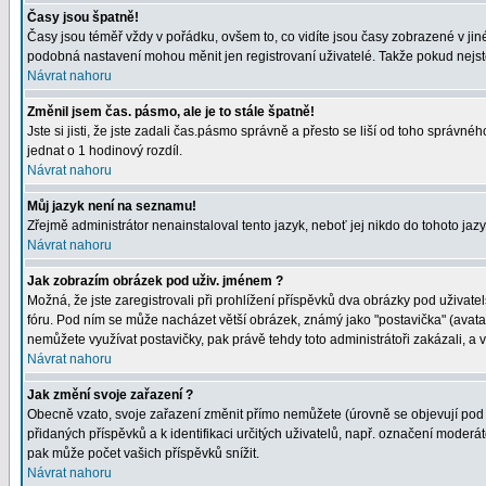
Časy jsou špatně!
Časy jsou téměř vždy v pořádku, ovšem to, co vidíte jsou časy zobrazené v j
podobná nastavení mohou měnit jen registrovaní uživatelé. Takže pokud nejste r
Návrat nahoru
Změnil jsem čas. pásmo, ale je to stále špatně!
Jste si jisti, že jste zadali čas.pásmo správně a přesto se liší od toho správ
jednat o 1 hodinový rozdíl.
Návrat nahoru
Můj jazyk není na seznamu!
Zřejmě administrátor nenainstaloval tento jazyk, neboť jej nikdo do tohoto jaz
Návrat nahoru
Jak zobrazím obrázek pod uživ. jménem ?
Možná, že jste zaregistrovali při prohlížení příspěvků dva obrázky pod uživatel
fóru. Pod ním se může nacházet větší obrázek, známý jako "postavička" (avatar)
nemůžete využívat postavičky, pak právě tehdy toto administrátoři zakázali, a 
Návrat nahoru
Jak změní svoje zařazení ?
Obecně vzato, svoje zařazení změnit přímo nemůžete (úrovně se objevují pod 
přidaných příspěvků a k identifikaci určitých uživatelů, např. označení moder
pak může počet vašich příspěvků snížit.
Návrat nahoru