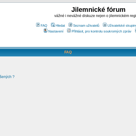
Jilemnické fórum
vážné i nevážné diskuze nejen o jilemnickém reg
FAQ
Hledat
Seznam uživatelů
Uživatelské skupin
Nastavení
Přihlásit, pro kontrolu soukromých zpráv
FAQ
ášených ?