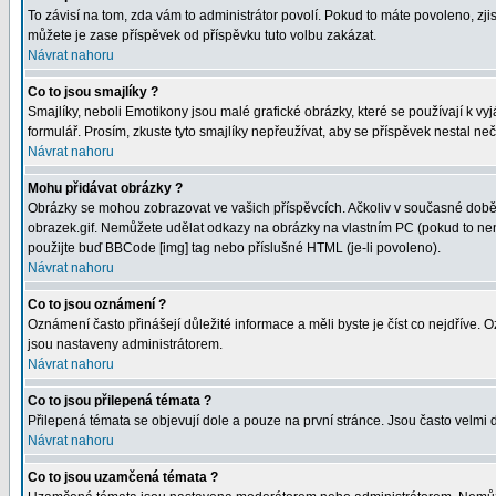
To závisí na tom, zda vám to administrátor povolí. Pokud to máte povoleno, zjist
můžete je zase příspěvek od příspěvku tuto volbu zakázat.
Návrat nahoru
Co to jsou smajlíky ?
Smajlíky, neboli Emotikony jsou malé grafické obrázky, které se používají k 
formulář. Prosím, zkuste tyto smajlíky nepřeužívat, aby se příspěvek nestal n
Návrat nahoru
Mohu přidávat obrázky ?
Obrázky se mohou zobrazovat ve vašich příspěvcích. Ačkoliv v současné době 
obrazek.gif. Nemůžete udělat odkazy na obrázky na vlastním PC (pokud to nen
použijte buď BBCode [img] tag nebo příslušné HTML (je-li povoleno).
Návrat nahoru
Co to jsou oznámení ?
Oznámení často přinášejí důležité informace a měli byste je číst co nejdříve.
jsou nastaveny administrátorem.
Návrat nahoru
Co to jsou přilepená témata ?
Přilepená témata se objevují dole a pouze na první stránce. Jsou často velmi d
Návrat nahoru
Co to jsou uzamčená témata ?