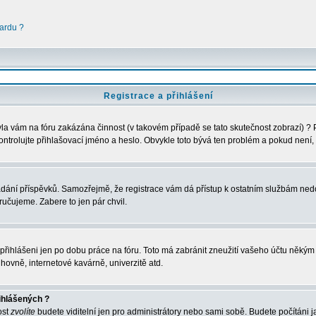
ardu ?
Registrace a přihlášení
 Byla vám na fóru zakázána činnost (v takovém případě se tato skutečnost zobrazí) ?
u zkontrolujte přihlašovací jméno a heslo. Obvykle toto bývá ten problém a pokud nen
vkládání příspěvků. Samozřejmě, že registrace vám dá přístup k ostatním službám 
ručujeme. Zabere to jen pár chvil.
e přihlášeni jen po dobu práce na fóru. Toto má zabránit zneužití vašeho účtu někým ji
hovně, internetové kavárně, univerzitě atd.
ihlášených ?
ost
zvolíte
budete viditelní jen pro administrátory nebo sami sobě. Budete počítáni ja