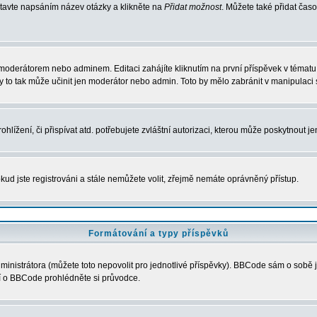
stavte napsáním název otázky a klikněte na
Přidat možnost
. Můžete také přidat ča
moderátorem nebo adminem. Editaci zahájíte kliknutím na první příspěvek v tématu 
 to tak může učinit jen moderátor nebo admin. Toto by mělo zabránit v manipulaci 
lížení, či přispívat atd. potřebujete zvláštní autorizaci, kterou může poskytnout je
kud jste registrováni a stále nemůžete volit, zřejmě nemáte oprávněný přístup.
Formátování a typy příspěvků
nistrátora (můžete toto nepovolit pro jednotlivé příspěvky). BBCode sám o sobě j
ací o BBCode prohlédněte si průvodce.