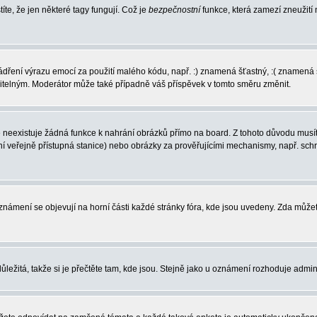
íte, že jen některé tagy fungují. Což je
bezpečnostní
funkce, která zamezí zneužití
vyjádření výrazu emocí za použití malého kódu, např. :) znamená šťastný, :( zname
ečitelným. Moderátor může také případně váš příspěvek v tomto směru změnit.
neexistuje žádná funkce k nahrání obrázků přímo na board. Z tohoto důvodu musíte
í veřejně přístupná stanice) nebo obrázky za prověřujícími mechanismy, např. sc
 Oznámení se objevují na horní části každé stránky fóra, kde jsou uvedeny. Zda můž
ůležitá, takže si je přečtěte tam, kde jsou. Stejně jako u oznámení rozhoduje admini