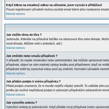
Když kliknu na emailový odkaz na uživatele, jsem vyzván k přihlášení
Pouze registrovaní uživatelé mohou posílat email lidem přes nastavený emailo
Návrat nahoru
Jak vložím téma do fóra ?
Jednouše. Klikněte na příslušné tlačítko na obrazovce fóra nebo tématu. Možná
nová témata, Můžete volit v anketách, atd.
)
Návrat nahoru
Jak změním nebo smažu příspěvek ?
V případě, že nejste moderátor nebo administrátor, tak můžete upravovat nebo
příspěvek, objeví se vám malinký výstup textíku pod příspěvkem, když se vrátít
příspěvek (měli by zanechat vzkaz proč jej změnili). Normální uživatelé nemo
Návrat nahoru
Jak přidám podpis k mému příspěvku ?
Přidat podpis znamená, že si musíte nejdřív nějaký vytvořit. To uděláte přes pol
profilu (je možné nepřidávat podpis k vybraným příspěvkům odstraněním tohot
Návrat nahoru
Jak vytvořím anketu ?
Vytvoření ankety je jednoduché. Když přidáte nový příspěvek (nebo upravovat 