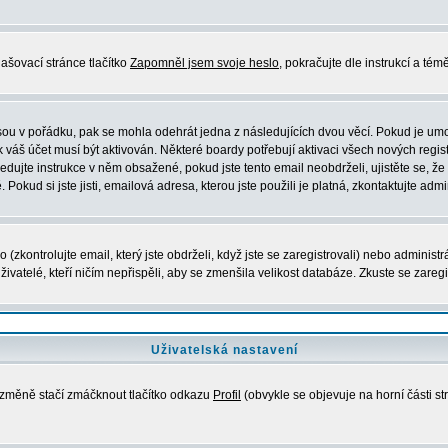
ašovací stránce tlačítko
Zapomněl jsem svoje heslo
, pokračujte dle instrukcí a té
sou v pořádku, pak se mohla odehrát jedna z následujících dvou věcí. Pokud je umo
 váš účet musí být aktivován. Některé boardy potřebují aktivaci všech nových regis
ásledujte instrukce v něm obsažené, pokud jste tento email neobdrželi, ujistěte se,
okud si jste jisti, emailová adresa, kterou jste použili je platná, zkontaktujte admi
kontrolujte email, který jste obdrželi, když jste se zaregistrovali) nebo administr
ivatelé, kteří ničím nepřispěli, aby se zmenšila velikost databáze. Zkuste se zaregi
Uživatelská nastavení
e změně stačí zmáčknout tlačítko odkazu
Profil
(obvykle se objevuje na horní části st