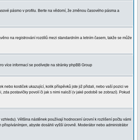
 časové pásmo v profilu. Berte na vědomí, že změnou časového pásma a
 stavěno na registrování rozdílů mezi standardním a letním časem, takže se může
 Pro více informací se podívejte na stránky phpBB Group
nebo kostiček ukazující, kolik příspěvků jste již přidali, nebo vaší pozici ve
, zda postavičky povolí či jak s nimi naloží (v jaké podobě se zobrazí). Pokud
vzhledu). Většina nástěnek používají hodnocení úrovní k rozlišení počtu vámi
ým přispívánímjen, abyste dosáhli vyšší úrovně. Moderátor nebo administrátor