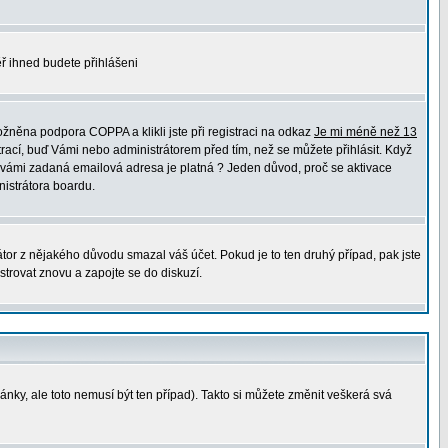
měř ihned budete přihlášeni
žněna podpora COPPA a klikli jste při registraci na odkaz
Je mi méně než 13
trací, buď Vámi nebo administrátorem před tím, než se můžete přihlásit. Když
 že vámi zadaná emailová adresa je platná ? Jeden důvod, proč se aktivace
nistrátora boardu.
átor z nějakého důvodu smazal váš účet. Pokud je to ten druhý případ, pak jste
strovat znovu a zapojte se do diskuzí.
ránky, ale toto nemusí být ten případ). Takto si můžete změnit veškerá svá