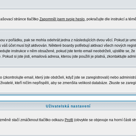
ašovací stránce tlačítko
Zapomněl jsem svoje heslo
, pokračujte dle instrukcí a té
sou v pořádku, pak se mohla odehrát jedna z následujících dvou věcí. Pokud je umo
 váš účet musí být aktivován. Některé boardy potřebují aktivaci všech nových regis
ásledujte instrukce v něm obsažené, pokud jste tento email neobdrželi, ujistěte se,
okud si jste jisti, emailová adresa, kterou jste použili je platná, zkontaktujte admi
kontrolujte email, který jste obdrželi, když jste se zaregistrovali) nebo administr
ivatelé, kteří ničím nepřispěli, aby se zmenšila velikost databáze. Zkuste se zaregi
Uživatelská nastavení
e změně stačí zmáčknout tlačítko odkazu
Profil
(obvykle se objevuje na horní části st