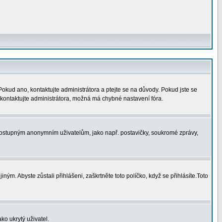
 Pokud ano, kontaktujte administrátora a ptejte se na důvody. Pokud jste se
í, kontaktujte administrátora, možná má chybné nastavení fóra.
nedostupným anonymním uživatelům, jako např. postavičky, soukromé zprávy,
ným. Abyste zůstali přihlášeni, zaškrtněte toto políčko, když se přihlásíte.Toto
ko ukrytý uživatel.