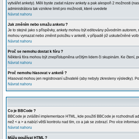
vytvářet ankety). Měli byste zadat název ankety a pak alespoň 2 možnosti (na
administrátora tak vznikne limit pro možnosti, které uvedete
Návrat nahoru
Jak změním nebo smažu anketu ?
Je to stejné jako s příspěvky, ankety mohou být editovány původním autorem, 
mohou vymazat nebo změnit položku v anketě, v případě již uskutečněné volby
Návrat nahoru
Proč se nemohu dostat k fóru ?
Některá fóra mohou být znepřístupněna určitým lidem či skupinám. Ke čtení, proh
Návrat nahoru
Proč nemohu hlasovat v anketě ?
Hlasovat mohou jen registrovaní uživatelé (aby nebyly zkresleny výsledky). Po
Návrat nahoru
Co je BBCode ?
BBCode je zvláštní implementace HTML, kde použití BBCode je rozhodnutí admi
než < a > a nabízí větší kontrolu nad tím, co a jak se zobrazí. Pro více inform
Návrat nahoru
Můžu používat HTML ?