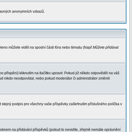
otravných anonymních vzkazů.
oleno můžete vidět na spodní části fóra nebo tématu (Např.
Můžete přidávat
 přispění) kliknutím na tlačítko
upravit
. Pokud již někdo odpověděl na váš
pokud nikdo neodpovídal, nebo pokud moderátor či administrátor změnili
t stejný podpis pro všechny vaše příspěvky zaškrtnutím příslušného políčka v
oknem na přidávání příspěvků (pokud to nevidíte, zřejmě nemáte oprávnění