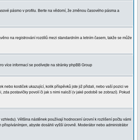
 časové pásmo v profilu. Berte na vědomí, že změnou časového pásma a
 stavěno na registrování rozdílů mezi standardním a letním časem, takže se může
 Pro více informací se podívejte na stránky phpBB Group
nebo kostiček ukazující, kolik příspěvků jste již přidali, nebo vaší pozici ve
, zda postavičky povolí či jak s nimi naloží (v jaké podobě se zobrazí). Pokud
vzhledu). Většina nástěnek používají hodnocení úrovní k rozlišení počtu vámi
ým přispívánímjen, abyste dosáhli vyšší úrovně. Moderátor nebo administrátor