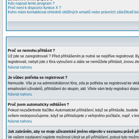
Kdo napsal tento program ?
Proč není k dispozici funkce X ?
Koho mám kontaktovat ohledně obtížných emailů nebo právních záležitostí bo
Proč se nemohu přihlásit ?
Už jste se zaregistrovali ? Před přihlášením je nutné se nejdříve registrovat.
registrovali, nebyli jste z fóra vyloučeni a stále se nemůžete přihlásit, znov
Návrat nahoru
Je vůbec potřeba se registrovat ?
Nemusíte. Vše je na administrátorovi fóra, zda je potřeba se registrovat ke 
emailování uživatelů, přihlášení do skupin, atd. Vřele vám tedy registraci dopo
Návrat nahoru
Proč jsem automaticky odhlášen ?
Pokud nezaškrtnete tlačítko
Automatické přihlášení
, když se přihlásíte, budet
ovšem nedoporučujeme, když se přihlašujete z veřejného počítače, např. v kni
Návrat nahoru
Jak zabráním, aby se moje uživatelské jméno objevilo v seznamu právě př
Ve vašem nastavení najdete možnost
Ukrýt se při přihlášení
, pokud tuto možn