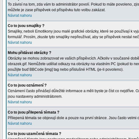
To závisí na tom, zda vám to administrátor povolí. Pokud to máte povoleno, zjist
můžete je zase příspěvek od příspěvku tuto volbu zakázat.
Návrat nahoru
Co to jsou smajlíky ?
Smajlíky, neboli Emotikony jsou malé grafické obrázky, které se používají k 
formulář. Prosím, zkuste tyto smajlíky nepřeužívat, aby se příspěvek nestal n
Návrat nahoru
Mohu přidávat obrázky ?
Obrázky se mohou zobrazovat ve vašich příspěvcích. Ačkoliv v současné době 
obrazek.gif. Nemůžete udělat odkazy na obrázky na vlastním PC (pokud to nen
použijte buď BBCode [img] tag nebo příslušné HTML (je-li povoleno).
Návrat nahoru
Co to jsou oznámení ?
Oznámení často přinášejí důležité informace a měli byste je číst co nejdříve.
jsou nastaveny administrátorem.
Návrat nahoru
Co to jsou přilepená témata ?
Přilepená témata se objevují dole a pouze na první stránce. Jsou často velmi d
Návrat nahoru
Co to jsou uzamčená témata ?