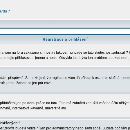
ardu ?
Registrace a přihlášení
 Byla vám na fóru zakázána činnost (v takovém případě se tato skutečnost zobrazí) ?
u zkontrolujte přihlašovací jméno a heslo. Obvykle toto bývá ten problém a pokud nen
vkládání příspěvků. Samozřejmě, že registrace vám dá přístup k ostatním službám 
ručujeme. Zabere to jen pár chvil.
e přihlášeni jen po dobu práce na fóru. Toto má zabránit zneužití vašeho účtu někým ji
hovně, internetové kavárně, univerzitě atd.
ihlášených ?
ost
zvolíte
budete viditelní jen pro administrátory nebo sami sobě. Budete počítáni ja