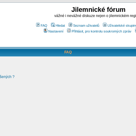
Jilemnické fórum
vážné i nevážné diskuze nejen o jilemnickém reg
FAQ
Hledat
Seznam uživatelů
Uživatelské skupin
Nastavení
Přihlásit, pro kontrolu soukromých zpráv
FAQ
ášených ?