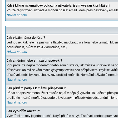
Když kliknu na emailový odkaz na uživatele, jsem vyzván k přihlášení
Pouze registrovaní uživatelé mohou posílat email lidem přes nastavený emailo
Návrat nahoru
Jak vložím téma do fóra ?
Jednouše. Klikněte na příslušné tlačítko na obrazovce fóra nebo tématu. Možná
nová témata, Můžete volit v anketách, atd.
)
Návrat nahoru
Jak změním nebo smažu příspěvek ?
V případě, že nejste moderátor nebo administrátor, tak můžete upravovat nebo
příspěvek, objeví se vám malinký výstup textíku pod příspěvkem, když se vrátít
příspěvek (měli by zanechat vzkaz proč jej změnili). Normální uživatelé nemo
Návrat nahoru
Jak přidám podpis k mému příspěvku ?
Přidat podpis znamená, že si musíte nejdřív nějaký vytvořit. To uděláte přes pol
profilu (je možné nepřidávat podpis k vybraným příspěvkům odstraněním tohot
Návrat nahoru
Jak vytvořím anketu ?
Vytvoření ankety je jednoduché. Když přidáte nový příspěvek (nebo upravovat 