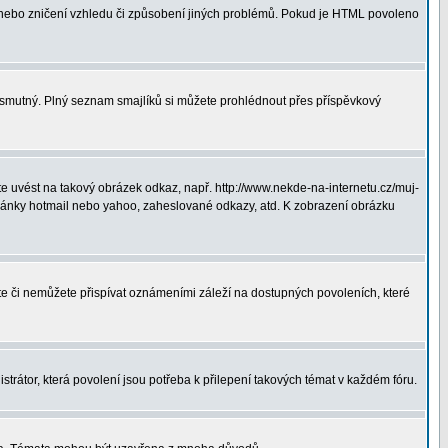
 nebo zničení vzhledu či způsobení jiných problémů. Pokud je HTML povoleno
ná smutný. Plný seznam smajlíků si můžete prohlédnout přes příspěvkový
 uvést na takový obrázek odkaz, např. http://www.nekde-na-internetu.cz/muj-
hránky hotmail nebo yahoo, zaheslované odkazy, atd. K zobrazení obrázku
ete či nemůžete přispívat oznámeními záleží na dostupných povoleních, které
strátor, která povolení jsou potřeba k přilepení takových témat v každém fóru.