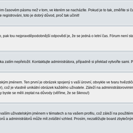
iném časovém pásmu než v tom, ve kterém se nacházíte. Pokud je to tak, změňte si
egistrováni, toto je dobrý důvod, proč tak učinit!
ného, pak tou nejpravděpodobnější odpovědí je, že se jedná o letní čas. Fórum není
yka zatím nepřeložil. Kontaktujte administrátora, případně si překlad vytvořte sami.
ským jménem. Ten první je obrázek spojený s vaší úrovní, obvykle ve tvaru hvězdiček 
, což je vlastně unikátní obrázek každého uživatele. Záleží na administrátorovimini
vy byste se měli zeptat na důvody (věříme, že se šiknou!)
vaším uživatelským jménem v tématech a na vašem profilu, což záleží na použitém 
átorů a administrátorů může mít zvláštní vzhled. Prosím, nezatěžujte board zbytečn