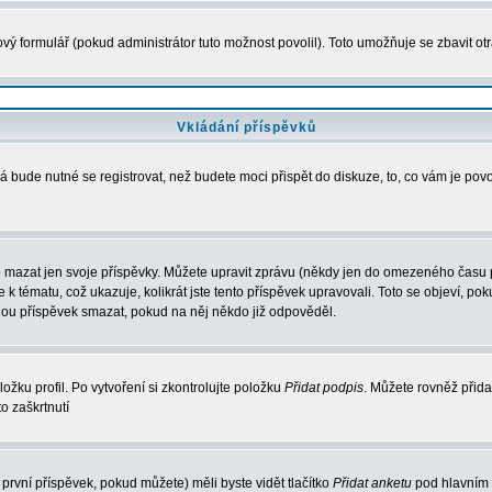
vý formulář (pokud administrátor tuto možnost povolil). Toto umožňuje se zbavit 
Vkládání příspěvků
 bude nutné se registrovat, než budete moci přispět do diskuze, to, co vám je pov
 mazat jen svoje příspěvky. Můžete upravit zprávu (někdy jen do omezeného času po
e k tématu, což ukazuje, kolikrát jste tento příspěvek upravovali. Toto se objeví, 
hou příspěvek smazat, pokud na něj někdo již odpověděl.
ožku profil. Po vytvoření si zkontrolujte položku
Přidat podpis
. Můžete rovněž přida
o zaškrtnutí
první příspěvek, pokud můžete) měli byste vidět tlačítko
Přidat anketu
pod hlavním 