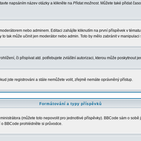
stavte napsáním název otázky a klikněte na
Přidat možnost
. Můžete také přidat ča
moderátorem nebo adminem. Editaci zahájíte kliknutím na první příspěvek v tématu 
 to tak může učinit jen moderátor nebo admin. Toto by mělo zabránit v manipulaci 
lížení, či přispívat atd. potřebujete zvláštní autorizaci, kterou může poskytnout je
kud jste registrováni a stále nemůžete volit, zřejmě nemáte oprávněný přístup.
Formátování a typy příspěvků
nistrátora (můžete toto nepovolit pro jednotlivé příspěvky). BBCode sám o sobě j
ací o BBCode prohlédněte si průvodce.