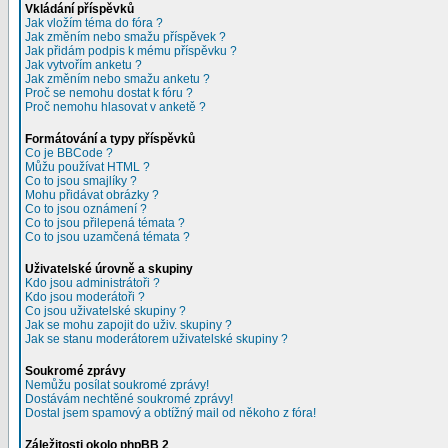
Vkládání příspěvků
Jak vložím téma do fóra ?
Jak změním nebo smažu příspěvek ?
Jak přidám podpis k mému příspěvku ?
Jak vytvořím anketu ?
Jak změním nebo smažu anketu ?
Proč se nemohu dostat k fóru ?
Proč nemohu hlasovat v anketě ?
Formátování a typy příspěvků
Co je BBCode ?
Můžu používat HTML ?
Co to jsou smajlíky ?
Mohu přidávat obrázky ?
Co to jsou oznámení ?
Co to jsou přilepená témata ?
Co to jsou uzamčená témata ?
Uživatelské úrovně a skupiny
Kdo jsou administrátoři ?
Kdo jsou moderátoři ?
Co jsou uživatelské skupiny ?
Jak se mohu zapojit do uživ. skupiny ?
Jak se stanu moderátorem uživatelské skupiny ?
Soukromé zprávy
Nemůžu posílat soukromé zprávy!
Dostávám nechtěné soukromé zprávy!
Dostal jsem spamový a obtížný mail od někoho z fóra!
Záležitosti okolo phpBB 2