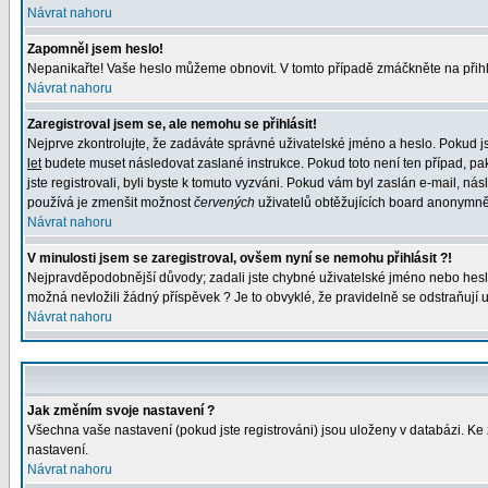
Návrat nahoru
Zapomněl jsem heslo!
Nepanikařte! Vaše heslo můžeme obnovit. V tomto případě zmáčkněte na přihl
Návrat nahoru
Zaregistroval jsem se, ale nemohu se přihlásit!
Nejprve zkontrolujte, že zadáváte správné uživatelské jméno a heslo. Pokud j
let
budete muset následovat zaslané instrukce. Pokud toto není ten případ, pak
jste registrovali, byli byste k tomuto vyzváni. Pokud vám byl zaslán e-mail, n
používá je zmenšit možnost
červených
uživatelů obtěžujících board anonymně. P
Návrat nahoru
V minulosti jsem se zaregistroval, ovšem nyní se nemohu přihlásit ?!
Nejpravděpodobnější důvody; zadali jste chybné uživatelské jméno nebo heslo (z
možná nevložili žádný příspěvek ? Je to obvyklé, že pravidelně se odstraňují už
Návrat nahoru
Jak změním svoje nastavení ?
Všechna vaše nastavení (pokud jste registrováni) jsou uloženy v databázi. K
nastavení.
Návrat nahoru