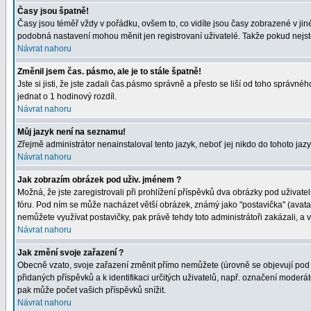
Časy jsou špatně!
Časy jsou téměř vždy v pořádku, ovšem to, co vidíte jsou časy zobrazené v j
podobná nastavení mohou měnit jen registrovaní uživatelé. Takže pokud nejste r
Návrat nahoru
Změnil jsem čas. pásmo, ale je to stále špatně!
Jste si jisti, že jste zadali čas.pásmo správně a přesto se liší od toho správ
jednat o 1 hodinový rozdíl.
Návrat nahoru
Můj jazyk není na seznamu!
Zřejmě administrátor nenainstaloval tento jazyk, neboť jej nikdo do tohoto jaz
Návrat nahoru
Jak zobrazím obrázek pod uživ. jménem ?
Možná, že jste zaregistrovali při prohlížení příspěvků dva obrázky pod uživatel
fóru. Pod ním se může nacházet větší obrázek, známý jako "postavička" (avatar)
nemůžete využívat postavičky, pak právě tehdy toto administrátoři zakázali, a 
Návrat nahoru
Jak změní svoje zařazení ?
Obecně vzato, svoje zařazení změnit přímo nemůžete (úrovně se objevují pod 
přidaných příspěvků a k identifikaci určitých uživatelů, např. označení moder
pak může počet vašich příspěvků snížit.
Návrat nahoru