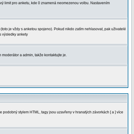
sový limit pro anketu, kde 0 znamená neomezenou volbu. Nastavením
(toto je vždy s anketou spojeno). Pokud nikdo zatím nehlasovat, pak uživatelé
s výsledky ankety
n moderátor a admin, takže kontaktujte je.
e podobný stylem HTML, tagy jsou uzavřeny v hranatých závorkách [ a ] více