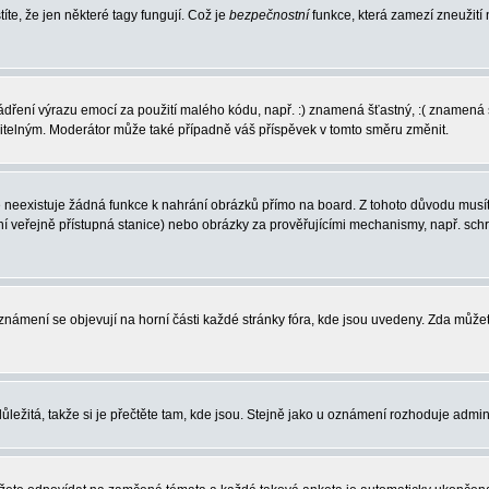
íte, že jen některé tagy fungují. Což je
bezpečnostní
funkce, která zamezí zneužití
vyjádření výrazu emocí za použití malého kódu, např. :) znamená šťastný, :( zname
ečitelným. Moderátor může také případně váš příspěvek v tomto směru změnit.
neexistuje žádná funkce k nahrání obrázků přímo na board. Z tohoto důvodu musíte
í veřejně přístupná stanice) nebo obrázky za prověřujícími mechanismy, např. sc
 Oznámení se objevují na horní části každé stránky fóra, kde jsou uvedeny. Zda můž
ůležitá, takže si je přečtěte tam, kde jsou. Stejně jako u oznámení rozhoduje admini