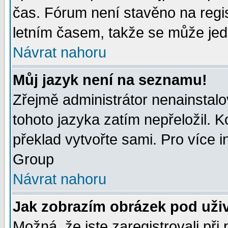
čas. Fórum není stavěno na regi
letním časem, takže se může jedn
Návrat nahoru
Můj jazyk není na seznamu!
Zřejmě administrátor nenainstalov
tohoto jazyka zatím nepřeložil. K
překlad vytvořte sami. Pro více 
Group
Návrat nahoru
Jak zobrazím obrázek pod uži
Možná, že jste zaregistrovali př