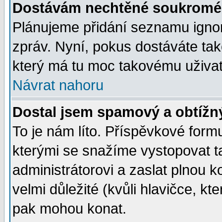
Dostávám nechtěné soukromé 
Plánujeme přidání seznamu ignor
zpráv. Nyní, pokus dostáváte ta
který má tu moc takovému uživate
Návrat nahoru
Dostal jsem spamový a obtížný
To je nám líto. Příspěvkové for
kterými se snažíme vystopovat t
administrátorovi a zaslat plnou ko
velmi důležité (kvůli hlavičce, k
pak mohou konat.