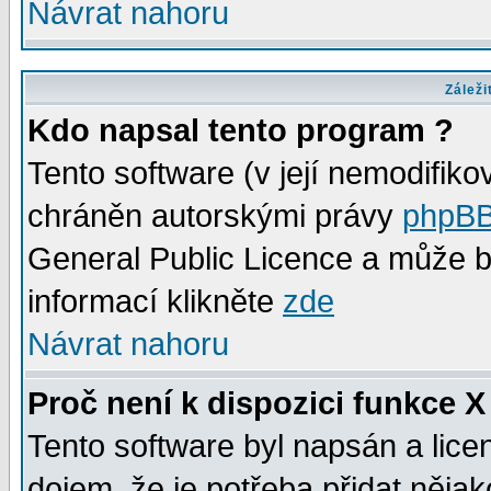
Návrat nahoru
Záleži
Kdo napsal tento program ?
Tento software (v její nemodifiko
chráněn autorskými právy
phpBB
General Public Licence a může bý
informací klikněte
zde
Návrat nahoru
Proč není k dispozici funkce X
Tento software byl napsán a lic
dojem, že je potřeba přidat něja