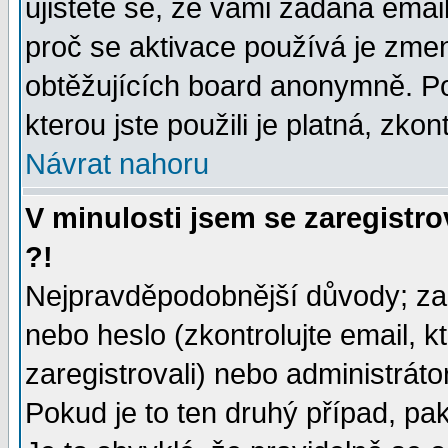
ujistěte se, že vámi zadaná emai
proč se aktivace používá je zme
obtěžujících board anonymně. Poku
kterou jste použili je platná, zko
Návrat nahoru
V minulosti jsem se zaregistr
?!
Nejpravděpodobnější důvody; zad
nebo heslo (zkontrolujte email, kt
zaregistrovali) nebo administrát
Pokud je to ten druhý případ, pa