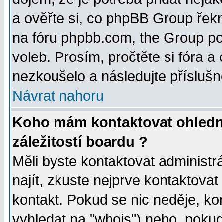
a ověřte si, co phpBB Group řek
na fóru phpbb.com, the Group p
voleb. Prosím, pročtěte si fóra a
nezkoušelo a následujte příslušn
Návrat nahoru
Koho mám kontaktovat ohledn
záležitostí boardu ?
Měli byste kontaktovat administr
najít, zkuste nejprve kontaktovat
kontakt. Pokud se nic neděje, ko
vyhledat na "whois") nebo, pokud