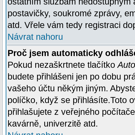
ostatním službám nedostupným a
postavičky, soukromé zprávy, ema
atd. Vřele vám tedy registraci do
Návrat nahoru
Proč jsem automaticky odhláš
Pokud nezaškrtnete tlačítko
Auto
budete přihlášeni jen po dobu prá
vašeho účtu někým jiným. Abyste z
políčko, když se přihlásíte.Tot
přihlašujete z veřejného počítače
kavárně, univerzitě atd.