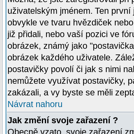
uživatelským jménem. Ten první j
obvykle ve tvaru hvězdiček nebo k
již přidali, nebo vaší pozici ve 
obrázek, známý jako "postavička" 
obrázek každého uživatele. Zálež
postavičky povolí či jak s nimi n
nemůžete využívat postavičky, pa
zakázali, a vy byste se měli zept
Návrat nahoru
Jak změní svoje zařazení ?
Obecně vzato, svoje zařazení z