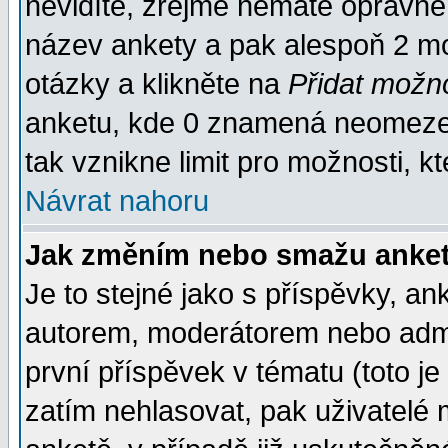
nevidíte, zřejmě nemáte oprávněn
název ankety a pak alespoň 2 m
otázky a klikněte na
Přidat možn
anketu, kde 0 znamená neomezen
tak vznikne limit pro možnosti, k
Návrat nahoru
Jak změním nebo smažu anket
Je to stejné jako s příspěvky, 
autorem, moderátorem nebo admin
první příspěvek v tématu (toto j
zatím nehlasovat, pak uživatelé