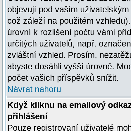
objevují pod vaším uživatelským
což záleží na použitém vzhledu)
úrovní k rozlišení počtu vámi při
určitých uživatelů, např. označe
zvláštní vzhled. Prosím, nezatěž
abyste dosáhli vyšší úrovně. Mo
počet vašich příspěvků snížit.
Návrat nahoru
Když kliknu na emailový odkaz
přihlášení
Pouze registrovaní uživatelé moh