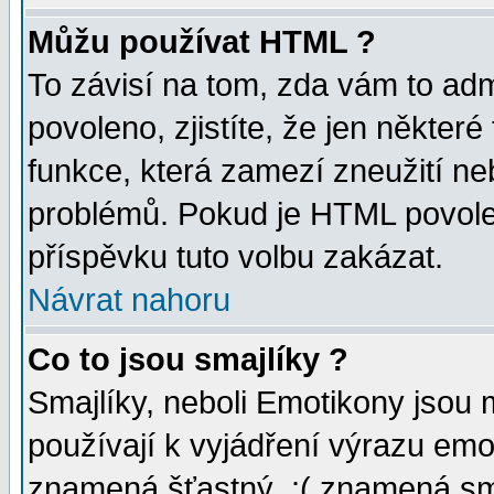
Můžu používat HTML ?
To závisí na tom, zda vám to adm
povoleno, zjistíte, že jen některé
funkce, která zamezí zneužití ne
problémů. Pokud je HTML povole
příspěvku tuto volbu zakázat.
Návrat nahoru
Co to jsou smajlíky ?
Smajlíky, neboli Emotikony jsou 
používají k vyjádření výrazu emo
znamená šťastný, :( znamená sm