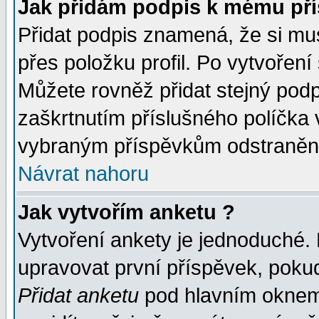
Jak přidám podpis k mému př
Přidat podpis znamená, že si musí
přes položku profil. Po vytvoření
Můžete rovněž přidat stejný pod
zaškrtnutím příslušného políčka 
vybraným příspěvkům odstranění
Návrat nahoru
Jak vytvořím anketu ?
Vytvoření ankety je jednoduché.
upravovat první příspěvek, pokud
Přidat anketu
pod hlavním oknem 