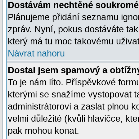
Dostávám nechtěné soukromé 
Plánujeme přidání seznamu ignor
zpráv. Nyní, pokus dostáváte ta
který má tu moc takovému uživate
Návrat nahoru
Dostal jsem spamový a obtížný
To je nám líto. Příspěvkové for
kterými se snažíme vystopovat t
administrátorovi a zaslat plnou ko
velmi důležité (kvůli hlavičce, k
pak mohou konat.