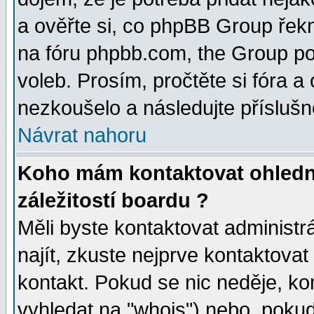
a ověřte si, co phpBB Group řek
na fóru phpbb.com, the Group p
voleb. Prosím, pročtěte si fóra a
nezkoušelo a následujte příslušn
Návrat nahoru
Koho mám kontaktovat ohledn
záležitostí boardu ?
Měli byste kontaktovat administr
najít, zkuste nejprve kontaktovat
kontakt. Pokud se nic neděje, ko
vyhledat na "whois") nebo, pokud