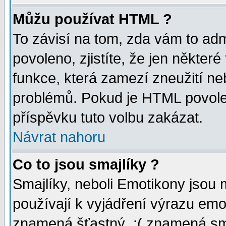
Můžu používat HTML ?
To závisí na tom, zda vám to adm
povoleno, zjistíte, že jen některé
funkce, která zamezí zneužití ne
problémů. Pokud je HTML povole
příspěvku tuto volbu zakázat.
Návrat nahoru
Co to jsou smajlíky ?
Smajlíky, neboli Emotikony jsou 
používají k vyjádření výrazu emo
znamená šťastný, :( znamená sm