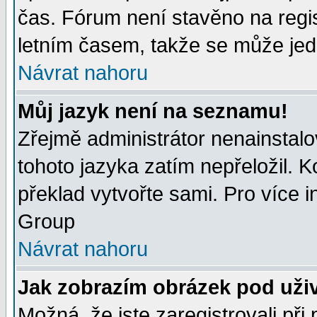
čas. Fórum není stavěno na regi
letním časem, takže se může jedn
Návrat nahoru
Můj jazyk není na seznamu!
Zřejmě administrátor nenainstalov
tohoto jazyka zatím nepřeložil. K
překlad vytvořte sami. Pro více 
Group
Návrat nahoru
Jak zobrazím obrázek pod uži
Možná, že jste zaregistrovali př