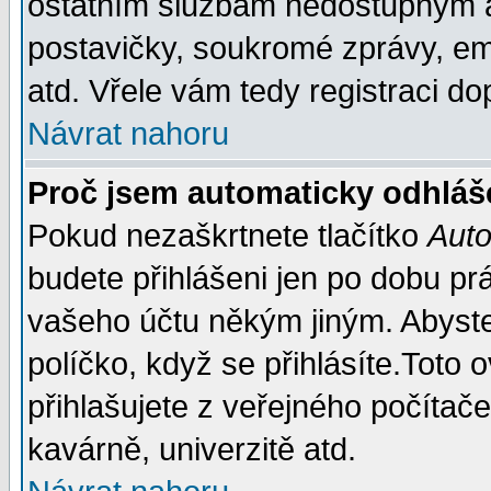
ostatním službám nedostupným a
postavičky, soukromé zprávy, ema
atd. Vřele vám tedy registraci do
Návrat nahoru
Proč jsem automaticky odhláš
Pokud nezaškrtnete tlačítko
Auto
budete přihlášeni jen po dobu prá
vašeho účtu někým jiným. Abyste z
políčko, když se přihlásíte.Tot
přihlašujete z veřejného počítače
kavárně, univerzitě atd.