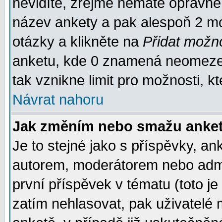
nevidíte, zřejmě nemáte oprávněn
název ankety a pak alespoň 2 m
otázky a klikněte na
Přidat možn
anketu, kde 0 znamená neomezen
tak vznikne limit pro možnosti, k
Návrat nahoru
Jak změním nebo smažu anket
Je to stejné jako s příspěvky, 
autorem, moderátorem nebo admin
první příspěvek v tématu (toto j
zatím nehlasovat, pak uživatelé