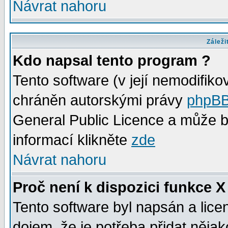
Návrat nahoru
Záleži
Kdo napsal tento program ?
Tento software (v její nemodifiko
chráněn autorskými právy
phpBB
General Public Licence a může bý
informací klikněte
zde
Návrat nahoru
Proč není k dispozici funkce X
Tento software byl napsán a lic
dojem, že je potřeba přidat něja