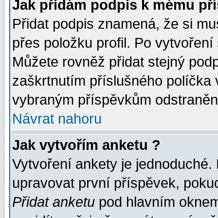
Jak přidám podpis k mému př
Přidat podpis znamená, že si musí
přes položku profil. Po vytvoření
Můžete rovněž přidat stejný pod
zaškrtnutím příslušného políčka 
vybraným příspěvkům odstranění
Návrat nahoru
Jak vytvořím anketu ?
Vytvoření ankety je jednoduché.
upravovat první příspěvek, pokud
Přidat anketu
pod hlavním oknem 