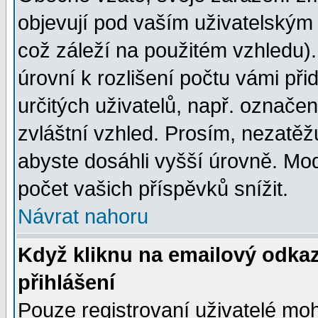
objevují pod vaším uživatelským
což záleží na použitém vzhledu)
úrovní k rozlišení počtu vámi při
určitých uživatelů, např. označe
zvláštní vzhled. Prosím, nezatěž
abyste dosáhli vyšší úrovně. Mo
počet vašich příspěvků snížit.
Návrat nahoru
Když kliknu na emailový odkaz
přihlášení
Pouze registrovaní uživatelé moh