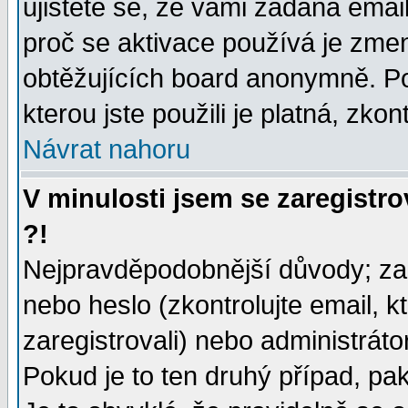
ujistěte se, že vámi zadaná emai
proč se aktivace používá je zme
obtěžujících board anonymně. Poku
kterou jste použili je platná, zko
Návrat nahoru
V minulosti jsem se zaregistr
?!
Nejpravděpodobnější důvody; zad
nebo heslo (zkontrolujte email, kt
zaregistrovali) nebo administrát
Pokud je to ten druhý případ, pa