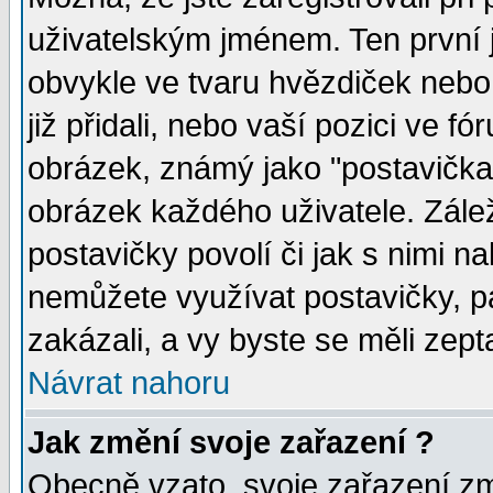
uživatelským jménem. Ten první j
obvykle ve tvaru hvězdiček nebo k
již přidali, nebo vaší pozici ve 
obrázek, známý jako "postavička" 
obrázek každého uživatele. Zálež
postavičky povolí či jak s nimi n
nemůžete využívat postavičky, pa
zakázali, a vy byste se měli zept
Návrat nahoru
Jak změní svoje zařazení ?
Obecně vzato, svoje zařazení z