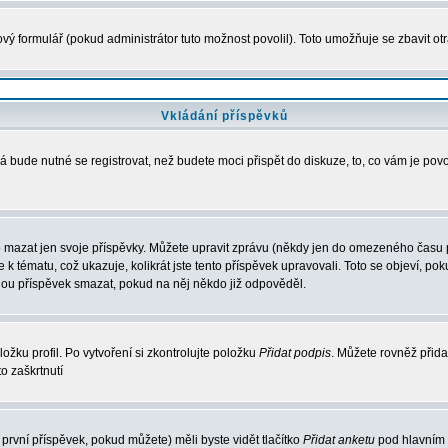
vý formulář (pokud administrátor tuto možnost povolil). Toto umožňuje se zbavit 
Vkládání příspěvků
 bude nutné se registrovat, než budete moci přispět do diskuze, to, co vám je pov
 mazat jen svoje příspěvky. Můžete upravit zprávu (někdy jen do omezeného času po
e k tématu, což ukazuje, kolikrát jste tento příspěvek upravovali. Toto se objeví, 
hou příspěvek smazat, pokud na něj někdo již odpověděl.
ožku profil. Po vytvoření si zkontrolujte položku
Přidat podpis
. Můžete rovněž přida
o zaškrtnutí
první příspěvek, pokud můžete) měli byste vidět tlačítko
Přidat anketu
pod hlavním 