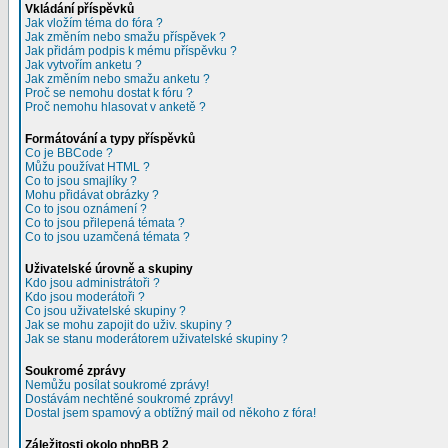
Vkládání příspěvků
Jak vložím téma do fóra ?
Jak změním nebo smažu příspěvek ?
Jak přidám podpis k mému příspěvku ?
Jak vytvořím anketu ?
Jak změním nebo smažu anketu ?
Proč se nemohu dostat k fóru ?
Proč nemohu hlasovat v anketě ?
Formátování a typy příspěvků
Co je BBCode ?
Můžu používat HTML ?
Co to jsou smajlíky ?
Mohu přidávat obrázky ?
Co to jsou oznámení ?
Co to jsou přilepená témata ?
Co to jsou uzamčená témata ?
Uživatelské úrovně a skupiny
Kdo jsou administrátoři ?
Kdo jsou moderátoři ?
Co jsou uživatelské skupiny ?
Jak se mohu zapojit do uživ. skupiny ?
Jak se stanu moderátorem uživatelské skupiny ?
Soukromé zprávy
Nemůžu posílat soukromé zprávy!
Dostávám nechtěné soukromé zprávy!
Dostal jsem spamový a obtížný mail od někoho z fóra!
Záležitosti okolo phpBB 2