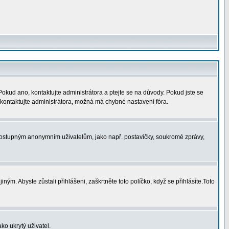
 Pokud ano, kontaktujte administrátora a ptejte se na důvody. Pokud jste se
í, kontaktujte administrátora, možná má chybné nastavení fóra.
nedostupným anonymním uživatelům, jako např. postavičky, soukromé zprávy,
ným. Abyste zůstali přihlášeni, zaškrtněte toto políčko, když se přihlásíte.Toto
ko ukrytý uživatel.