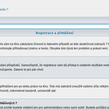
ardu ?
Registrace a přihlášení
 Byla vám na fóru zakázána činnost (v takovém případě se tato skutečnost zobrazí) ?
u zkontrolujte přihlašovací jméno a heslo. Obvykle toto bývá ten problém a pokud nen
vkládání příspěvků. Samozřejmě, že registrace vám dá přístup k ostatním službám 
ručujeme. Zabere to jen pár chvil.
e přihlášeni jen po dobu práce na fóru. Toto má zabránit zneužití vašeho účtu někým ji
hovně, internetové kavárně, univerzitě atd.
ihlášených ?
ost
zvolíte
budete viditelní jen pro administrátory nebo sami sobě. Budete počítáni ja