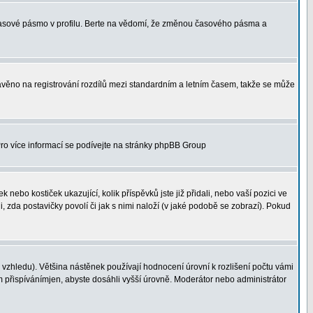
 časové pásmo v profilu. Berte na vědomí, že změnou časového pásma a
 stavěno na registrování rozdílů mezi standardním a letním časem, takže se může
 Pro více informací se podívejte na stránky phpBB Group
nebo kostiček ukazující, kolik příspěvků jste již přidali, nebo vaší pozici ve
, zda postavičky povolí či jak s nimi naloží (v jaké podobě se zobrazí). Pokud
vzhledu). Většina nástěnek používají hodnocení úrovní k rozlišení počtu vámi
ým přispívánímjen, abyste dosáhli vyšší úrovně. Moderátor nebo administrátor