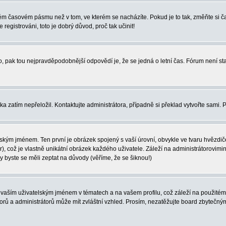
iném časovém pásmu než v tom, ve kterém se nacházíte. Pokud je to tak, změňte si
egistrováni, toto je dobrý důvod, proč tak učinit!
ného, pak tou nejpravděpodobnější odpovědí je, že se jedná o letní čas. Fórum není
yka zatím nepřeložil. Kontaktujte administrátora, případně si překlad vytvořte sami.
ským jménem. Ten první je obrázek spojený s vaší úrovní, obvykle ve tvaru hvězdiček 
, což je vlastně unikátní obrázek každého uživatele. Záleží na administrátorovimini
vy byste se měli zeptat na důvody (věříme, že se šiknou!)
vaším uživatelským jménem v tématech a na vašem profilu, což záleží na použitém 
átorů a administrátorů může mít zvláštní vzhled. Prosím, nezatěžujte board zbytečn