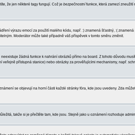
íte, že jen některé tagy fungují. Což je
bezpečnostní
funkce, která zamezí zneužití
vyjádření výrazu emocí za použití malého kódu, např. :) znamená šťastný, :( zname
ečitelným. Moderátor může také případně váš příspěvek v tomto směru změnit.
neexistuje žádná funkce k nahrání obrázků přímo na board. Z tohoto důvodu musíte
í veřejně přístupná stanice) nebo obrázky za prověřujícími mechanismy, např. sc
 Oznámení se objevují na horní části každé stránky fóra, kde jsou uvedeny. Zda můž
ůležitá, takže si je přečtěte tam, kde jsou. Stejně jako u oznámení rozhoduje admini