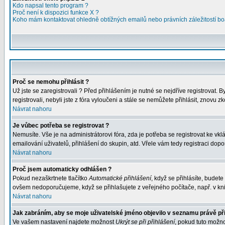
Kdo napsal tento program ?
Proč není k dispozici funkce X ?
Koho mám kontaktovat ohledně obtížných emailů nebo právních záležitostí bo
Proč se nemohu přihlásit ?
Už jste se zaregistrovali ? Před přihlášením je nutné se nejdříve registrovat.
registrovali, nebyli jste z fóra vyloučeni a stále se nemůžete přihlásit, znov
Návrat nahoru
Je vůbec potřeba se registrovat ?
Nemusíte. Vše je na administrátorovi fóra, zda je potřeba se registrovat ke 
emailování uživatelů, přihlášení do skupin, atd. Vřele vám tedy registraci dopo
Návrat nahoru
Proč jsem automaticky odhlášen ?
Pokud nezaškrtnete tlačítko
Automatické přihlášení
, když se přihlásíte, budet
ovšem nedoporučujeme, když se přihlašujete z veřejného počítače, např. v kni
Návrat nahoru
Jak zabráním, aby se moje uživatelské jméno objevilo v seznamu právě př
Ve vašem nastavení najdete možnost
Ukrýt se při přihlášení
, pokud tuto možn