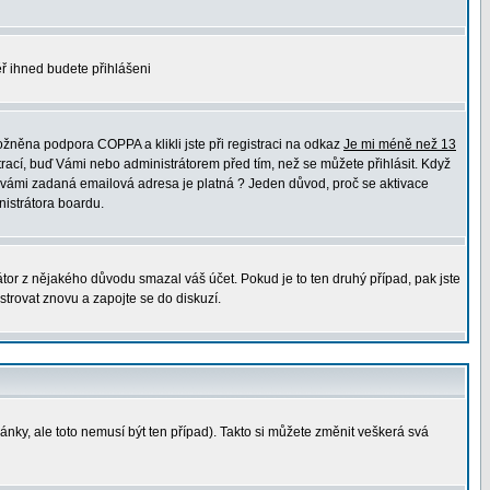
měř ihned budete přihlášeni
žněna podpora COPPA a klikli jste při registraci na odkaz
Je mi méně než 13
trací, buď Vámi nebo administrátorem před tím, než se můžete přihlásit. Když
 že vámi zadaná emailová adresa je platná ? Jeden důvod, proč se aktivace
nistrátora boardu.
átor z nějakého důvodu smazal váš účet. Pokud je to ten druhý případ, pak jste
strovat znovu a zapojte se do diskuzí.
ránky, ale toto nemusí být ten případ). Takto si můžete změnit veškerá svá