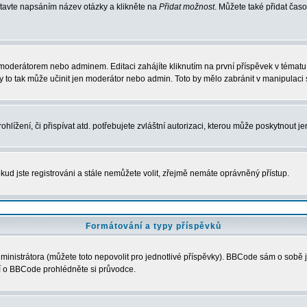
stavte napsáním název otázky a klikněte na
Přidat možnost
. Můžete také přidat ča
moderátorem nebo adminem. Editaci zahájíte kliknutím na první příspěvek v tématu 
 to tak může učinit jen moderátor nebo admin. Toto by mělo zabránit v manipulaci 
lížení, či přispívat atd. potřebujete zvláštní autorizaci, kterou může poskytnout je
kud jste registrováni a stále nemůžete volit, zřejmě nemáte oprávněný přístup.
Formátování a typy příspěvků
nistrátora (můžete toto nepovolit pro jednotlivé příspěvky). BBCode sám o sobě j
ací o BBCode prohlédněte si průvodce.