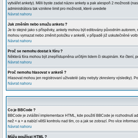
vytvářet ankety). Měli byste zadat název ankety a pak alespoň 2 možnosti (na
administrátora tak vznikne limit pro možnosti, které uvedete
Návrat nahoru
Jak změním nebo smažu anketu ?
Je to stejné jako s příspěvky, ankety mohou být editovány původním autorem, 
mohou vymazat nebo změnit položku v anketě, v případě již uskutečněné volby
Návrat nahoru
Proč se nemohu dostat k fóru ?
Některá fóra mohou být znepřístupněna určitým lidem či skupinám. Ke čtení, proh
Návrat nahoru
Proč nemohu hlasovat v anketě ?
Hlasovat mohou jen registrovaní uživatelé (aby nebyly zkresleny výsledky). Po
Návrat nahoru
Co je BBCode ?
BBCode je zvláštní implementace HTML, kde použití BBCode je rozhodnutí admi
než < a > a nabízí větší kontrolu nad tím, co a jak se zobrazí. Pro více inform
Návrat nahoru
Můžu používat HTML ?