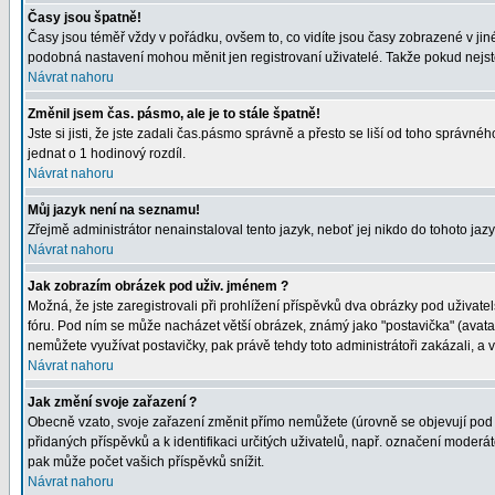
Časy jsou špatně!
Časy jsou téměř vždy v pořádku, ovšem to, co vidíte jsou časy zobrazené v j
podobná nastavení mohou měnit jen registrovaní uživatelé. Takže pokud nejste r
Návrat nahoru
Změnil jsem čas. pásmo, ale je to stále špatně!
Jste si jisti, že jste zadali čas.pásmo správně a přesto se liší od toho správ
jednat o 1 hodinový rozdíl.
Návrat nahoru
Můj jazyk není na seznamu!
Zřejmě administrátor nenainstaloval tento jazyk, neboť jej nikdo do tohoto jaz
Návrat nahoru
Jak zobrazím obrázek pod uživ. jménem ?
Možná, že jste zaregistrovali při prohlížení příspěvků dva obrázky pod uživatel
fóru. Pod ním se může nacházet větší obrázek, známý jako "postavička" (avatar)
nemůžete využívat postavičky, pak právě tehdy toto administrátoři zakázali, a 
Návrat nahoru
Jak změní svoje zařazení ?
Obecně vzato, svoje zařazení změnit přímo nemůžete (úrovně se objevují pod 
přidaných příspěvků a k identifikaci určitých uživatelů, např. označení moder
pak může počet vašich příspěvků snížit.
Návrat nahoru