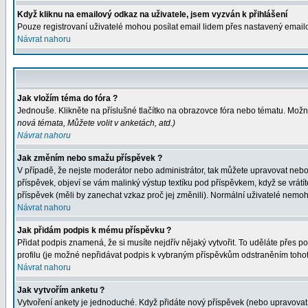
Když kliknu na emailový odkaz na uživatele, jsem vyzván k přihlášení
Pouze registrovaní uživatelé mohou posílat email lidem přes nastavený emailo
Návrat nahoru
Jak vložím téma do fóra ?
Jednouše. Klikněte na příslušné tlačítko na obrazovce fóra nebo tématu. Možná
nová témata, Můžete volit v anketách, atd.
)
Návrat nahoru
Jak změním nebo smažu příspěvek ?
V případě, že nejste moderátor nebo administrátor, tak můžete upravovat nebo
příspěvek, objeví se vám malinký výstup textíku pod příspěvkem, když se vrátít
příspěvek (měli by zanechat vzkaz proč jej změnili). Normální uživatelé nemo
Návrat nahoru
Jak přidám podpis k mému příspěvku ?
Přidat podpis znamená, že si musíte nejdřív nějaký vytvořit. To uděláte přes pol
profilu (je možné nepřidávat podpis k vybraným příspěvkům odstraněním tohot
Návrat nahoru
Jak vytvořím anketu ?
Vytvoření ankety je jednoduché. Když přidáte nový příspěvek (nebo upravovat 