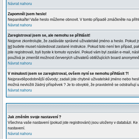
Návrat nahoru
Zapomněl jsem heslo!
Nepanikařte! Vaše heslo můžeme obnovit. V tomto případě zmáčkněte na přihl
Návrat nahoru
Zaregistroval jsem se, ale nemohu se přihlásit!
Nejprve zkontrolujte, že zadáváte správné uživatelské jméno a heslo. Pokud j
let
budete muset následovat zaslané instrukce. Pokud toto není ten případ, pak
jste registrovali, byli byste k tomuto vyzváni. Pokud vám byl zaslán e-mail, n
používá je zmenšit možnost
červených
uživatelů obtěžujících board anonymně. P
Návrat nahoru
V minulosti jsem se zaregistroval, ovšem nyní se nemohu přihlásit ?!
Nejpravděpodobnější důvody; zadali jste chybné uživatelské jméno nebo heslo (z
možná nevložili žádný příspěvek ? Je to obvyklé, že pravidelně se odstraňují už
Návrat nahoru
Jak změním svoje nastavení ?
Všechna vaše nastavení (pokud jste registrováni) jsou uloženy v databázi. K
nastavení.
Návrat nahoru