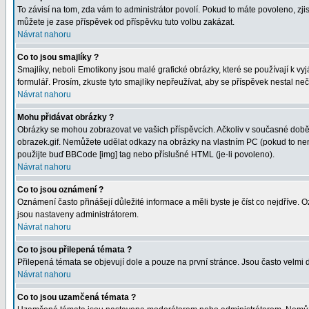
To závisí na tom, zda vám to administrátor povolí. Pokud to máte povoleno, zjist
můžete je zase příspěvek od příspěvku tuto volbu zakázat.
Návrat nahoru
Co to jsou smajlíky ?
Smajlíky, neboli Emotikony jsou malé grafické obrázky, které se používají k 
formulář. Prosím, zkuste tyto smajlíky nepřeužívat, aby se příspěvek nestal n
Návrat nahoru
Mohu přidávat obrázky ?
Obrázky se mohou zobrazovat ve vašich příspěvcích. Ačkoliv v současné době 
obrazek.gif. Nemůžete udělat odkazy na obrázky na vlastním PC (pokud to nen
použijte buď BBCode [img] tag nebo příslušné HTML (je-li povoleno).
Návrat nahoru
Co to jsou oznámení ?
Oznámení často přinášejí důležité informace a měli byste je číst co nejdříve.
jsou nastaveny administrátorem.
Návrat nahoru
Co to jsou přilepená témata ?
Přilepená témata se objevují dole a pouze na první stránce. Jsou často velmi d
Návrat nahoru
Co to jsou uzamčená témata ?