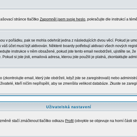
ašovací stránce tlačítko
Zapomněl jsem svoje heslo
, pokračujte dle instrukcí a té
sou v pořádku, pak se mohla odehrát jedna z následujících dvou věcí. Pokud je umo
 váš účet musí být aktivován. Některé boardy potřebují aktivaci všech nových regis
ásledujte instrukce v něm obsažené, pokud jste tento email neobdrželi, ujistěte se,
okud si jste jisti, emailová adresa, kterou jste použili je platná, zkontaktujte admi
kontrolujte email, který jste obdrželi, když jste se zaregistrovali) nebo administr
ivatelé, kteří ničím nepřispěli, aby se zmenšila velikost databáze. Zkuste se zaregi
Uživatelská nastavení
e změně stačí zmáčknout tlačítko odkazu
Profil
(obvykle se objevuje na horní části st