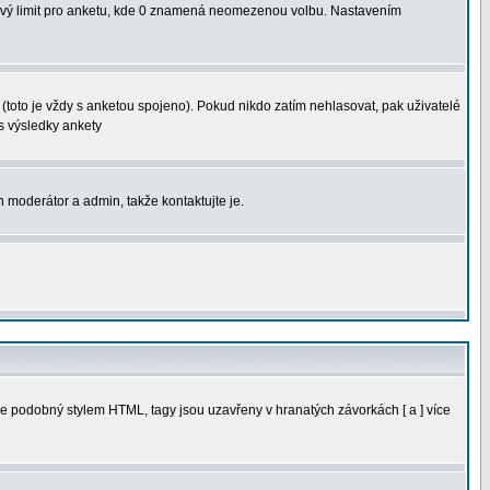
sový limit pro anketu, kde 0 znamená neomezenou volbu. Nastavením
(toto je vždy s anketou spojeno). Pokud nikdo zatím nehlasovat, pak uživatelé
s výsledky ankety
n moderátor a admin, takže kontaktujte je.
e podobný stylem HTML, tagy jsou uzavřeny v hranatých závorkách [ a ] více