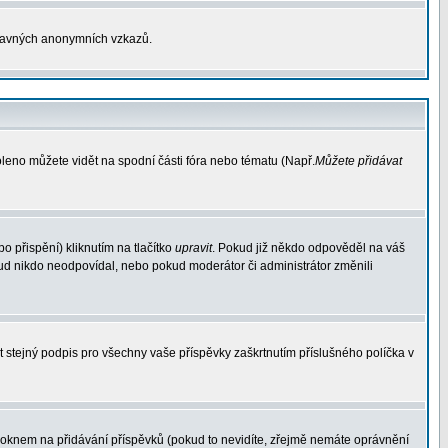
otravných anonymních vzkazů.
oleno můžete vidět na spodní části fóra nebo tématu (Např.
Můžete přidávat
 přispění) kliknutím na tlačítko
upravit
. Pokud již někdo odpověděl na váš
pokud nikdo neodpovídal, nebo pokud moderátor či administrátor změnili
t stejný podpis pro všechny vaše příspěvky zaškrtnutím příslušného políčka v
oknem na přidávání příspěvků (pokud to nevidíte, zřejmě nemáte oprávnění