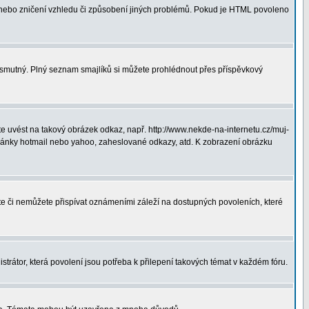
 nebo zničení vzhledu či způsobení jiných problémů. Pokud je HTML povoleno
ná smutný. Plný seznam smajlíků si můžete prohlédnout přes příspěvkový
 uvést na takový obrázek odkaz, např. http://www.nekde-na-internetu.cz/muj-
hránky hotmail nebo yahoo, zaheslované odkazy, atd. K zobrazení obrázku
ete či nemůžete přispívat oznámeními záleží na dostupných povoleních, které
strátor, která povolení jsou potřeba k přilepení takových témat v každém fóru.