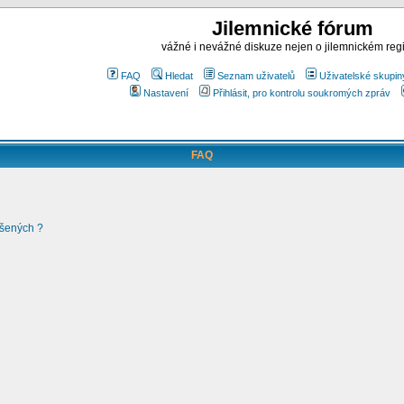
Jilemnické fórum
vážné i nevážné diskuze nejen o jilemnickém reg
FAQ
Hledat
Seznam uživatelů
Uživatelské skupin
Nastavení
Přihlásit, pro kontrolu soukromých zpráv
FAQ
ášených ?