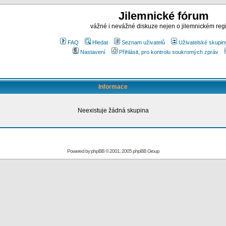
Jilemnické fórum
vážné i nevážné diskuze nejen o jilemnickém reg
FAQ
Hledat
Seznam uživatelů
Uživatelské skupin
Nastavení
Přihlásit, pro kontrolu soukromých zpráv
Informace
Neexistuje žádná skupina
Powered by
phpBB
© 2001, 2005 phpBB Group