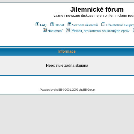
Jilemnické fórum
vážné i nevážné diskuze nejen o jilemnickém reg
FAQ
Hledat
Seznam uživatelů
Uživatelské skupin
Nastavení
Přihlásit, pro kontrolu soukromých zpráv
Informace
Neexistuje žádná skupina
Powered by
phpBB
© 2001, 2005 phpBB Group