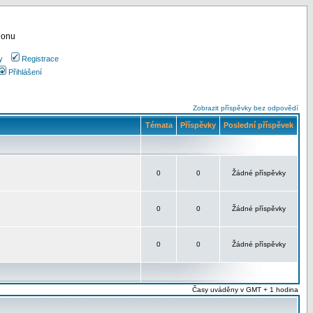
ionu
y
Registrace
Přihlášení
Zobrazit příspěvky bez odpovědí
Témata
Příspěvky
Poslední příspěvek
0
0
Žádné příspěvky
0
0
Žádné příspěvky
0
0
Žádné příspěvky
Časy uváděny v GMT + 1 hodina