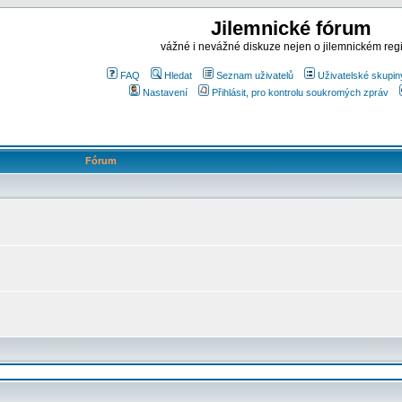
Jilemnické fórum
vážné i nevážné diskuze nejen o jilemnickém reg
FAQ
Hledat
Seznam uživatelů
Uživatelské skupin
Nastavení
Přihlásit, pro kontrolu soukromých zpráv
Fórum