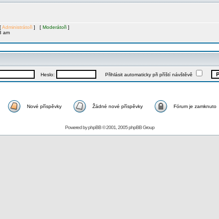
[
Administrátoři
] [
Moderátoři
]
3 am
Heslo:
Přihlásit automaticky při příští návštěvě
Nové příspěvky
Žádné nové příspěvky
Fórum je zamknuto
Powered by
phpBB
© 2001, 2005 phpBB Group