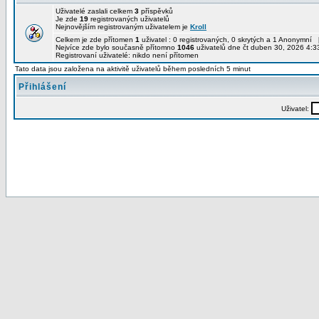
Uživatelé zaslali celkem
3
příspěvků
Je zde
19
registrovaných uživatelů
Nejnovějším registrovaným uživatelem je
Kroll
Celkem je zde přítomen
1
uživatel : 0 registrovaných, 0 skrytých a 1 Anonymní 
Nejvíce zde bylo současně přítomno
1046
uživatelů dne čt duben 30, 2026 4:3
Registrovaní uživatelé: nikdo není přítomen
Tato data jsou založena na aktivitě uživatelů během posledních 5 minut
Přihlášení
Uživatel: