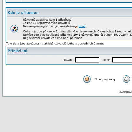
Kdo je přítomen
Uživatelé zaslali celkem
3
příspěvků
Je zde
19
registrovaných uživatelů
Nejnovějším registrovaným uživatelem je
Kroll
Celkem je zde přítomno
2
uživatelů : 0 registrovaných, 0 skrytých a 2 Anonymn
Nejvíce zde bylo současně přítomno
1046
uživatelů dne čt duben 30, 2026 4:3
Registrovaní uživatelé: nikdo není přítomen
Tato data jsou založena na aktivitě uživatelů během posledních 5 minut
Přihlášení
Uživatel:
Heslo:
Nové příspěvky
Powered by