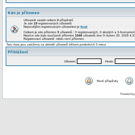
Kdo je přítomen
Uživatelé zaslali celkem
3
příspěvků
Je zde
19
registrovaných uživatelů
Nejnovějším registrovaným uživatelem je
Kroll
Celkem je zde přítomno
3
uživatelů : 0 registrovaných, 0 skrytých a 3 Anonymn
Nejvíce zde bylo současně přítomno
1046
uživatelů dne čt duben 30, 2026 4:3
Registrovaní uživatelé: nikdo není přítomen
Tato data jsou založena na aktivitě uživatelů během posledních 5 minut
Přihlášení
Uživatel:
Heslo:
Nové příspěvky
Powered by