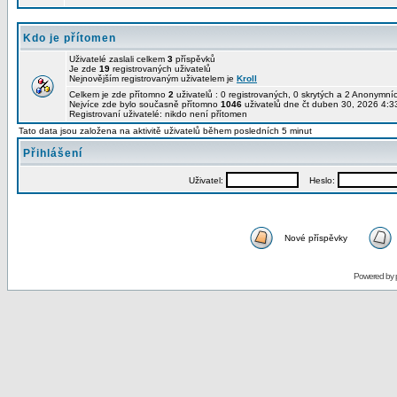
Kdo je přítomen
Uživatelé zaslali celkem
3
příspěvků
Je zde
19
registrovaných uživatelů
Nejnovějším registrovaným uživatelem je
Kroll
Celkem je zde přítomno
2
uživatelů : 0 registrovaných, 0 skrytých a 2 Anonymn
Nejvíce zde bylo současně přítomno
1046
uživatelů dne čt duben 30, 2026 4:3
Registrovaní uživatelé: nikdo není přítomen
Tato data jsou založena na aktivitě uživatelů během posledních 5 minut
Přihlášení
Uživatel:
Heslo:
Nové příspěvky
Powered by