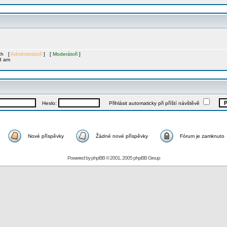
ích [
Administrátoři
] [
Moderátoři
]
3 am
Heslo:
Přihlásit automaticky při příští návštěvě
Nové příspěvky
Žádné nové příspěvky
Fórum je zamknuto
Powered by
phpBB
© 2001, 2005 phpBB Group