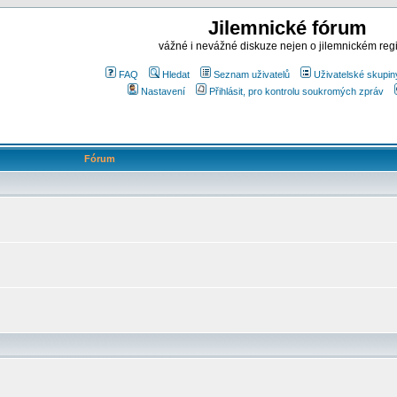
Jilemnické fórum
vážné i nevážné diskuze nejen o jilemnickém reg
FAQ
Hledat
Seznam uživatelů
Uživatelské skupin
Nastavení
Přihlásit, pro kontrolu soukromých zpráv
Fórum