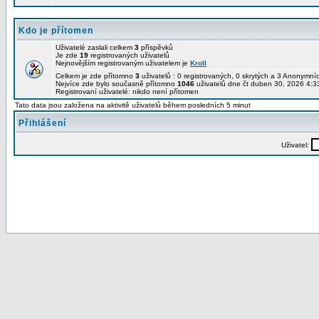
Kdo je přítomen
Uživatelé zaslali celkem
3
příspěvků
Je zde
19
registrovaných uživatelů
Nejnovějším registrovaným uživatelem je
Kroll
Celkem je zde přítomno
3
uživatelů : 0 registrovaných, 0 skrytých a 3 Anonymn
Nejvíce zde bylo současně přítomno
1046
uživatelů dne čt duben 30, 2026 4:3
Registrovaní uživatelé: nikdo není přítomen
Tato data jsou založena na aktivitě uživatelů během posledních 5 minut
Přihlášení
Uživatel: