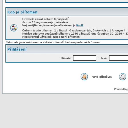
Kdo je přítomen
Uživatelé zaslali celkem
3
příspěvků
Je zde
19
registrovaných uživatelů
Nejnovějším registrovaným uživatelem je
Kroll
Celkem je zde přítomen
1
uživatel : 0 registrovaných, 0 skrytých a 1 Anonymní 
Nejvíce zde bylo současně přítomno
1046
uživatelů dne čt duben 30, 2026 4:3
Registrovaní uživatelé: nikdo není přítomen
Tato data jsou založena na aktivitě uživatelů během posledních 5 minut
Přihlášení
Uživatel:
Heslo:
Nové příspěvky
Powered by