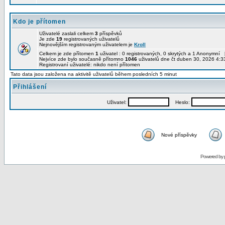
Kdo je přítomen
Uživatelé zaslali celkem
3
příspěvků
Je zde
19
registrovaných uživatelů
Nejnovějším registrovaným uživatelem je
Kroll
Celkem je zde přítomen
1
uživatel : 0 registrovaných, 0 skrytých a 1 Anonymní 
Nejvíce zde bylo současně přítomno
1046
uživatelů dne čt duben 30, 2026 4:3
Registrovaní uživatelé: nikdo není přítomen
Tato data jsou založena na aktivitě uživatelů během posledních 5 minut
Přihlášení
Uživatel:
Heslo:
Nové příspěvky
Powered by