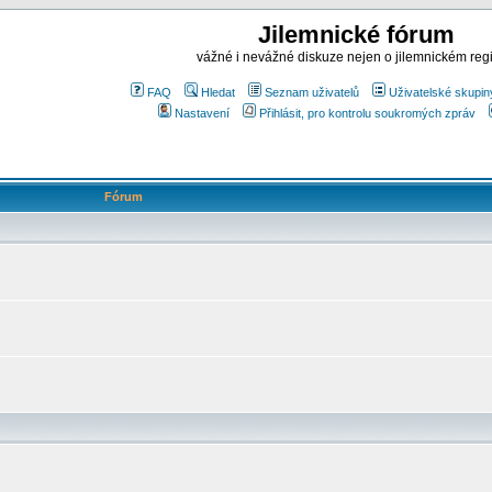
Jilemnické fórum
vážné i nevážné diskuze nejen o jilemnickém reg
FAQ
Hledat
Seznam uživatelů
Uživatelské skupin
Nastavení
Přihlásit, pro kontrolu soukromých zpráv
Fórum