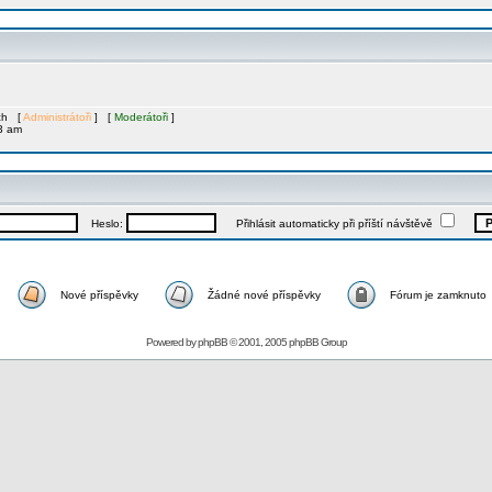
ích [
Administrátoři
] [
Moderátoři
]
3 am
Heslo:
Přihlásit automaticky při příští návštěvě
Nové příspěvky
Žádné nové příspěvky
Fórum je zamknuto
Powered by
phpBB
© 2001, 2005 phpBB Group