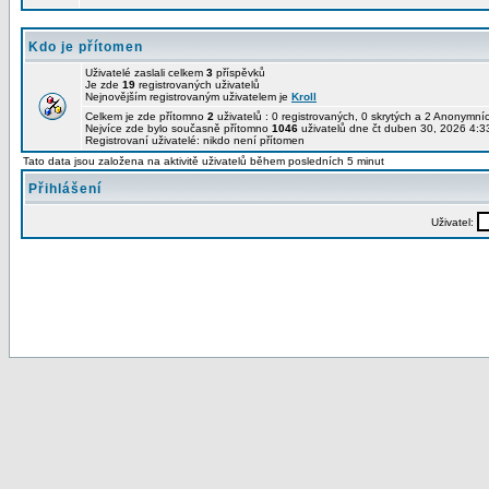
Kdo je přítomen
Uživatelé zaslali celkem
3
příspěvků
Je zde
19
registrovaných uživatelů
Nejnovějším registrovaným uživatelem je
Kroll
Celkem je zde přítomno
2
uživatelů : 0 registrovaných, 0 skrytých a 2 Anonymn
Nejvíce zde bylo současně přítomno
1046
uživatelů dne čt duben 30, 2026 4:3
Registrovaní uživatelé: nikdo není přítomen
Tato data jsou založena na aktivitě uživatelů během posledních 5 minut
Přihlášení
Uživatel: