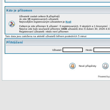
Kdo je přítomen
Uživatelé zaslali celkem
3
příspěvků
Je zde
19
registrovaných uživatelů
Nejnovějším registrovaným uživatelem je
Kroll
Celkem je zde přítomen
1
uživatel : 0 registrovaných, 0 skrytých a 1 Anonymní 
Nejvíce zde bylo současně přítomno
1046
uživatelů dne čt duben 30, 2026 4:3
Registrovaní uživatelé: nikdo není přítomen
Tato data jsou založena na aktivitě uživatelů během posledních 5 minut
Přihlášení
Uživatel:
Heslo:
Nové příspěvky
Powered by