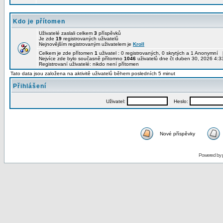
Kdo je přítomen
Uživatelé zaslali celkem
3
příspěvků
Je zde
19
registrovaných uživatelů
Nejnovějším registrovaným uživatelem je
Kroll
Celkem je zde přítomen
1
uživatel : 0 registrovaných, 0 skrytých a 1 Anonymní 
Nejvíce zde bylo současně přítomno
1046
uživatelů dne čt duben 30, 2026 4:3
Registrovaní uživatelé: nikdo není přítomen
Tato data jsou založena na aktivitě uživatelů během posledních 5 minut
Přihlášení
Uživatel:
Heslo:
Nové příspěvky
Powered by