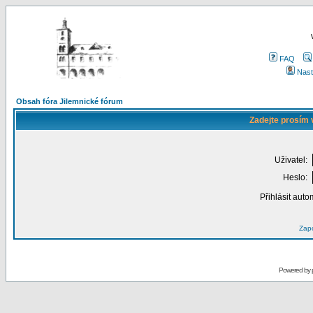
FAQ
Nast
Obsah fóra Jilemnické fórum
Zadejte prosím 
Uživatel:
Heslo:
Přihlásit auto
Zapo
Powered by