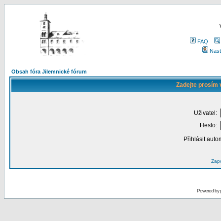
FAQ
Nast
Obsah fóra Jilemnické fórum
Zadejte prosím 
Uživatel:
Heslo:
Přihlásit auto
Zapo
Powered by