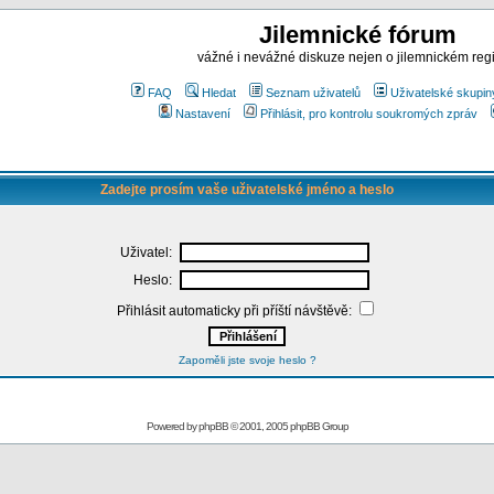
Jilemnické fórum
vážné i nevážné diskuze nejen o jilemnickém reg
FAQ
Hledat
Seznam uživatelů
Uživatelské skupin
Nastavení
Přihlásit, pro kontrolu soukromých zpráv
Zadejte prosím vaše uživatelské jméno a heslo
Uživatel:
Heslo:
Přihlásit automaticky při příští návštěvě:
Zapoměli jste svoje heslo ?
Powered by
phpBB
© 2001, 2005 phpBB Group