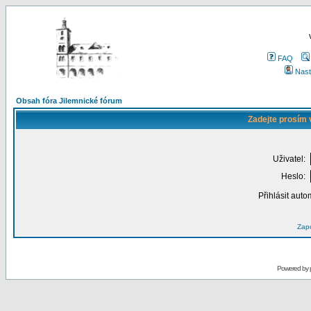
FAQ
Nast
Obsah fóra Jilemnické fórum
Zadejte prosím 
Uživatel:
Heslo:
Přihlásit auto
Zapo
Powered by