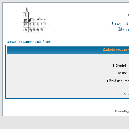
FAQ
Nast
Obsah fóra Jilemnické fórum
Zadejte prosím 
Uživatel:
Heslo:
Přihlásit auto
Zapo
Powered by