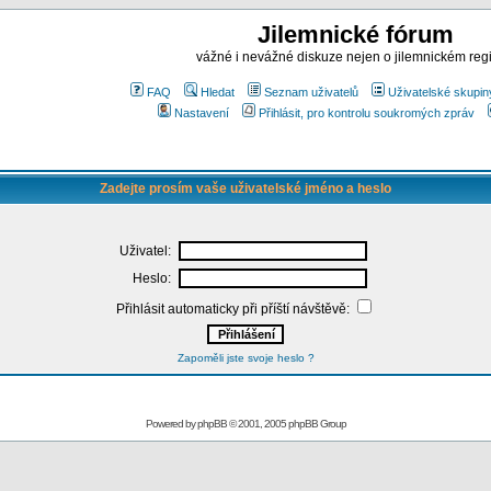
Jilemnické fórum
vážné i nevážné diskuze nejen o jilemnickém reg
FAQ
Hledat
Seznam uživatelů
Uživatelské skupin
Nastavení
Přihlásit, pro kontrolu soukromých zpráv
Zadejte prosím vaše uživatelské jméno a heslo
Uživatel:
Heslo:
Přihlásit automaticky při příští návštěvě:
Zapoměli jste svoje heslo ?
Powered by
phpBB
© 2001, 2005 phpBB Group