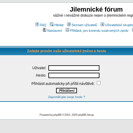
Jilemnické fórum
vážné i nevážné diskuze nejen o jilemnickém reg
FAQ
Hledat
Seznam uživatelů
Uživatelské skupin
Nastavení
Přihlásit, pro kontrolu soukromých zpráv
Zadejte prosím vaše uživatelské jméno a heslo
Uživatel:
Heslo:
Přihlásit automaticky při příští návštěvě:
Zapoměli jste svoje heslo ?
Powered by
phpBB
© 2001, 2005 phpBB Group