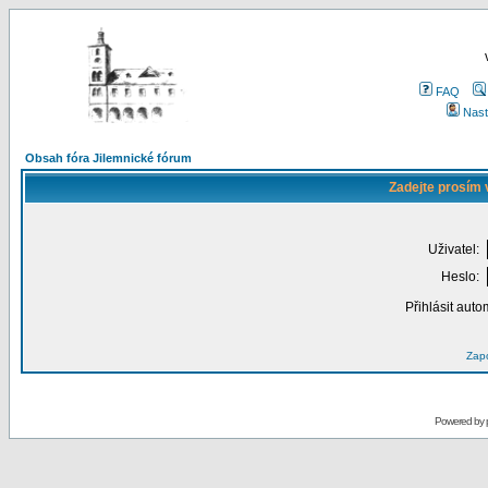
FAQ
Nast
Obsah fóra Jilemnické fórum
Zadejte prosím 
Uživatel:
Heslo:
Přihlásit auto
Zapo
Powered by