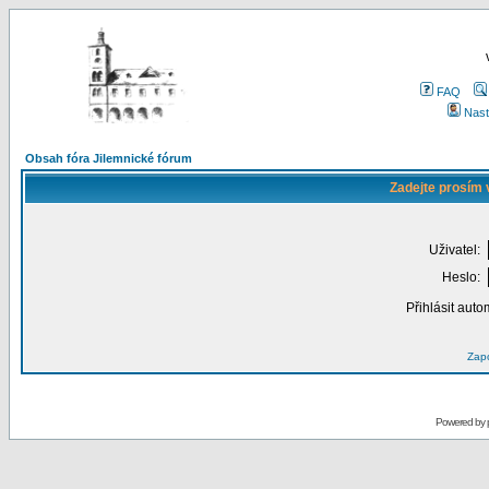
FAQ
Nast
Obsah fóra Jilemnické fórum
Zadejte prosím 
Uživatel:
Heslo:
Přihlásit auto
Zapo
Powered by