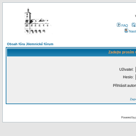
FAQ
Nast
Obsah fóra Jilemnické fórum
Zadejte prosím 
Uživatel:
Heslo:
Přihlásit auto
Zapo
Powered by