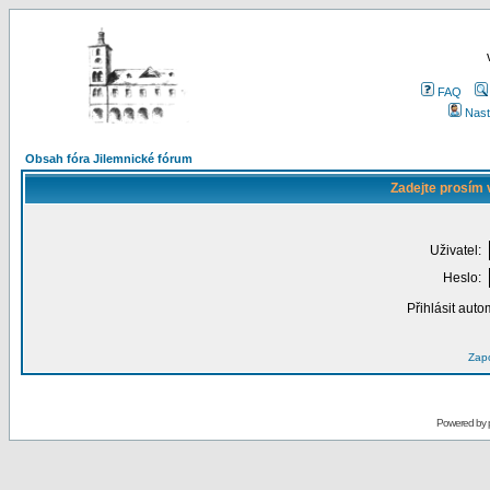
FAQ
Nast
Obsah fóra Jilemnické fórum
Zadejte prosím 
Uživatel:
Heslo:
Přihlásit auto
Zapo
Powered by