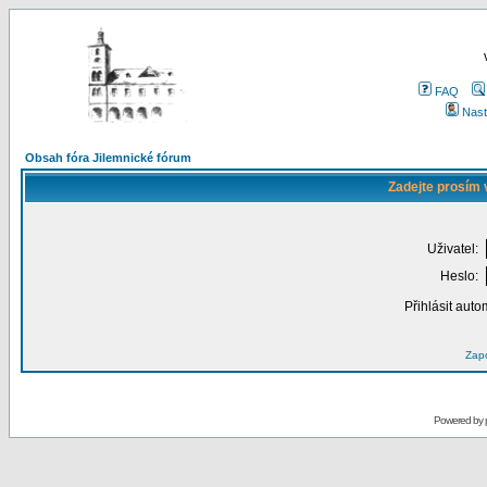
FAQ
Nast
Obsah fóra Jilemnické fórum
Zadejte prosím 
Uživatel:
Heslo:
Přihlásit auto
Zapo
Powered by