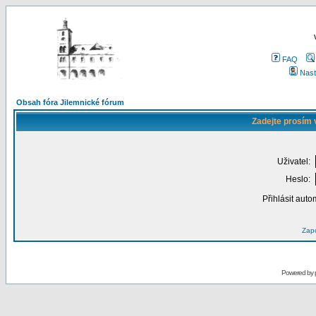
FAQ
Nast
Obsah fóra Jilemnické fórum
Zadejte prosím 
Uživatel:
Heslo:
Přihlásit auto
Zapo
Powered by