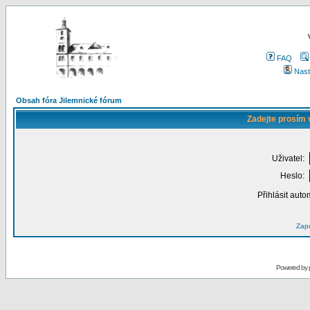
FAQ
Nast
Obsah fóra Jilemnické fórum
Zadejte prosím 
Uživatel:
Heslo:
Přihlásit auto
Zapo
Powered by