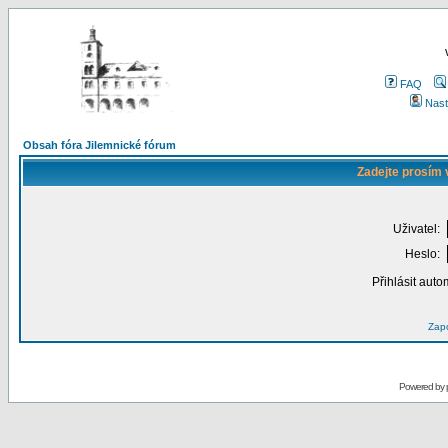
FAQ
Nast
Obsah fóra Jilemnické fórum
Zadejte prosím 
Uživatel:
Heslo:
Přihlásit auto
Zapo
Powered by