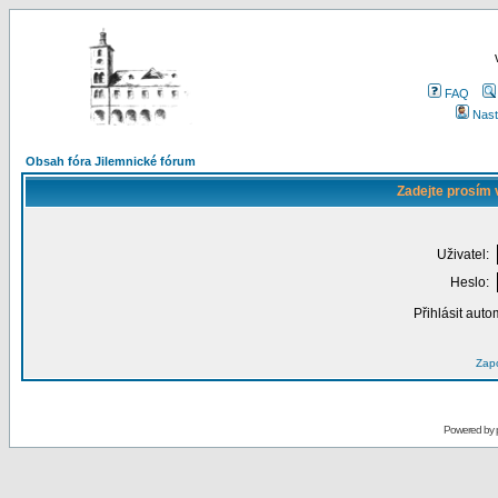
FAQ
Nast
Obsah fóra Jilemnické fórum
Zadejte prosím 
Uživatel:
Heslo:
Přihlásit auto
Zapo
Powered by