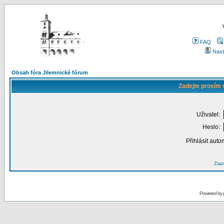
FAQ
Nast
Obsah fóra Jilemnické fórum
Zadejte prosím 
Uživatel:
Heslo:
Přihlásit auto
Zapo
Powered by