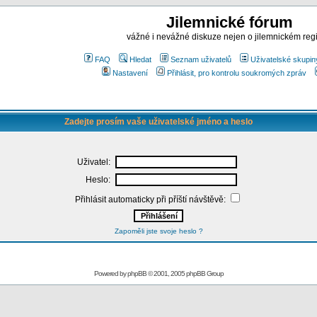
Jilemnické fórum
vážné i nevážné diskuze nejen o jilemnickém reg
FAQ
Hledat
Seznam uživatelů
Uživatelské skupin
Nastavení
Přihlásit, pro kontrolu soukromých zpráv
Zadejte prosím vaše uživatelské jméno a heslo
Uživatel:
Heslo:
Přihlásit automaticky při příští návštěvě:
Zapoměli jste svoje heslo ?
Powered by
phpBB
© 2001, 2005 phpBB Group