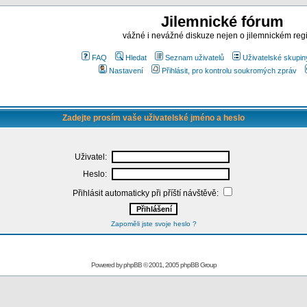
Jilemnické fórum
vážné i nevážné diskuze nejen o jilemnickém reg
FAQ
Hledat
Seznam uživatelů
Uživatelské skupin
Nastavení
Přihlásit, pro kontrolu soukromých zpráv
Zadejte prosím vaše uživatelské jméno a heslo
Uživatel:
Heslo:
Přihlásit automaticky při příští návštěvě:
Zapoměli jste svoje heslo ?
Powered by
phpBB
© 2001, 2005 phpBB Group