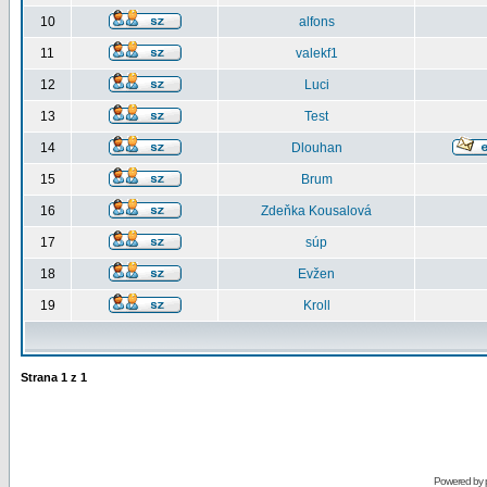
10
alfons
11
valekf1
12
Luci
13
Test
14
Dlouhan
15
Brum
16
Zdeňka Kousalová
17
súp
18
Evžen
19
Kroll
Strana
1
z
1
Powered by