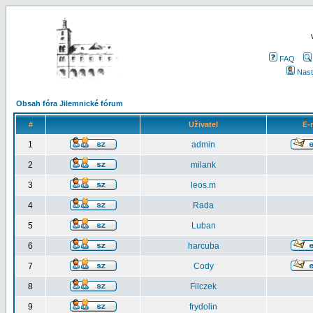
FAQ
Nast
Obsah fóra Jilemnické fórum
#
Uživatel
E-
1
admin
2
milank
3
leos.m
4
Rada
5
Luban
6
harcuba
7
Cody
8
Filczek
9
frydolin