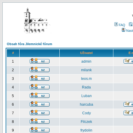
FAQ
Nast
Obsah fóra Jilemnické fórum
#
Uživatel
E-
1
admin
2
milank
3
leos.m
4
Rada
5
Luban
6
harcuba
7
Cody
8
Filczek
9
frydolin