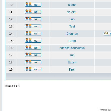
10
alfons
11
valekf1
12
Luci
13
Test
14
Dlouhan
15
Brum
16
Zdeňka Kousalová
17
súp
18
Evžen
19
Kroll
Strana
1
z
1
Powered by