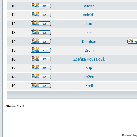
10
alfons
11
valekf1
12
Luci
13
Test
14
Dlouhan
15
Brum
16
Zdeňka Kousalová
17
súp
18
Evžen
19
Kroll
Strana
1
z
1
Powered by