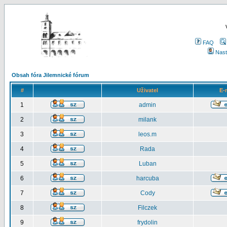
FAQ
Nast
Obsah fóra Jilemnické fórum
#
Uživatel
E-
1
admin
2
milank
3
leos.m
4
Rada
5
Luban
6
harcuba
7
Cody
8
Filczek
9
frydolin