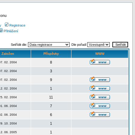
ionu
y
Registrace
Přihlášení
Setřídit dle:
Dle pořadí
Založen
Příspěvky
WWW
8
07. 02. 2004
3
07. 02. 2004
9
07. 02. 2004
1
12. 02. 2004
11
25. 02. 2004
7
01. 06. 2004
6
02. 06. 2004
1
29. 10. 2004
1
12. 06. 2005