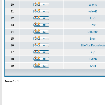
10
alfons
11
valekf1
12
Luci
13
Test
14
Dlouhan
15
Brum
16
Zdeňka Kousalová
17
súp
18
Evžen
19
Kroll
Strana
1
z
1