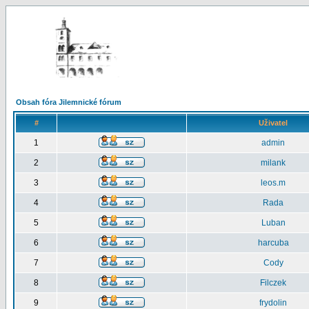
Obsah fóra Jilemnické fórum
#
Uživatel
1
admin
2
milank
3
leos.m
4
Rada
5
Luban
6
harcuba
7
Cody
8
Filczek
9
frydolin