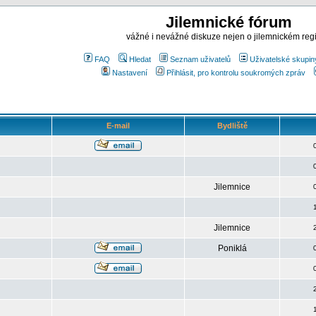
Jilemnické fórum
vážné i nevážné diskuze nejen o jilemnickém reg
FAQ
Hledat
Seznam uživatelů
Uživatelské skupin
Nastavení
Přihlásit, pro kontrolu soukromých zpráv
E-mail
Bydliště
Jilemnice
Jilemnice
Poniklá