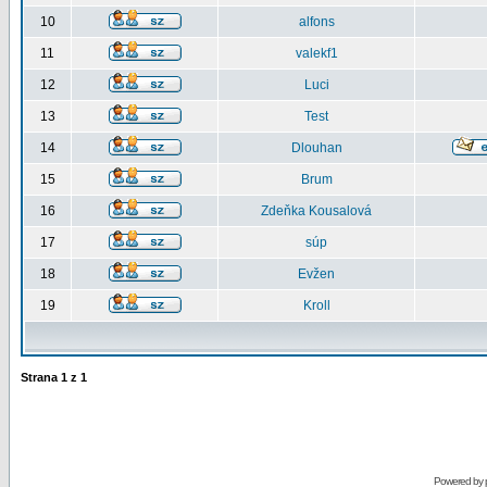
10
alfons
11
valekf1
12
Luci
13
Test
14
Dlouhan
15
Brum
16
Zdeňka Kousalová
17
súp
18
Evžen
19
Kroll
Strana
1
z
1
Powered by