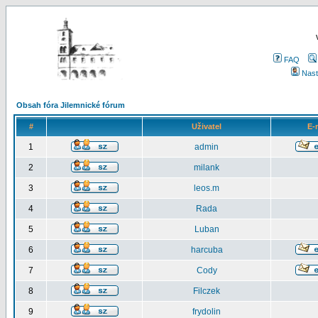
FAQ
Nast
Obsah fóra Jilemnické fórum
#
Uživatel
E-
1
admin
2
milank
3
leos.m
4
Rada
5
Luban
6
harcuba
7
Cody
8
Filczek
9
frydolin