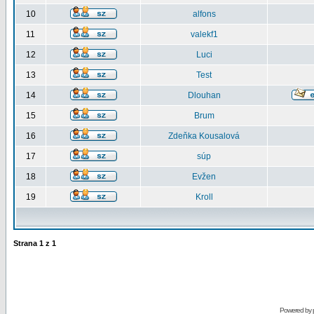
10
alfons
11
valekf1
12
Luci
13
Test
14
Dlouhan
15
Brum
16
Zdeňka Kousalová
17
súp
18
Evžen
19
Kroll
Strana
1
z
1
Powered by