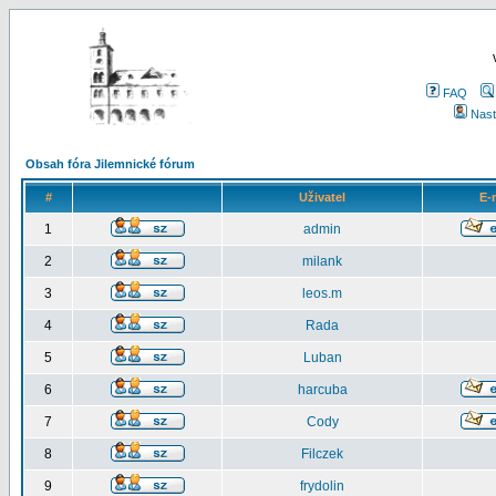
FAQ
Nast
Obsah fóra Jilemnické fórum
#
Uživatel
E-
1
admin
2
milank
3
leos.m
4
Rada
5
Luban
6
harcuba
7
Cody
8
Filczek
9
frydolin