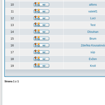
10
alfons
11
valekf1
12
Luci
13
Test
14
Dlouhan
15
Brum
16
Zdeňka Kousalová
17
súp
18
Evžen
19
Kroll
Strana
1
z
1