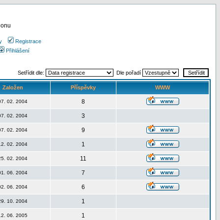
ionu
y
Registrace
Přihlášení
Setřídit dle:
Dle pořadí
Založen
Příspěvky
WWW
8
07. 02. 2004
3
07. 02. 2004
9
07. 02. 2004
1
12. 02. 2004
11
25. 02. 2004
7
01. 06. 2004
6
02. 06. 2004
1
29. 10. 2004
1
12. 06. 2005