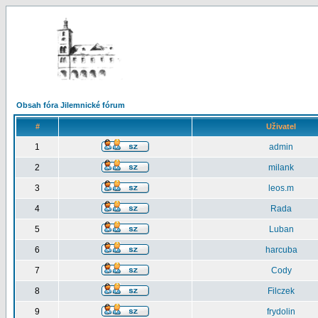
Obsah fóra Jilemnické fórum
#
Uživatel
1
admin
2
milank
3
leos.m
4
Rada
5
Luban
6
harcuba
7
Cody
8
Filczek
9
frydolin