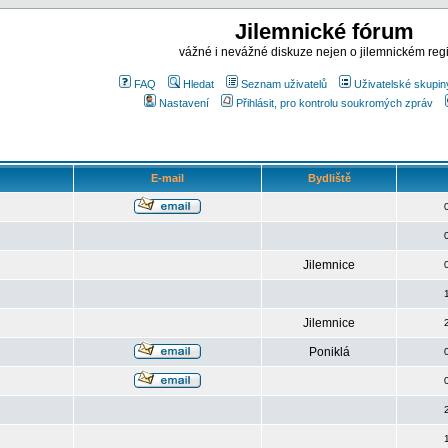
Jilemnické fórum
vážné i nevážné diskuze nejen o jilemnickém reg
FAQ
Hledat
Seznam uživatelů
Uživatelské skupin
Nastavení
Přihlásit, pro kontrolu soukromých zpráv
E-mail
Bydliště
Jilemnice
Jilemnice
Poniklá