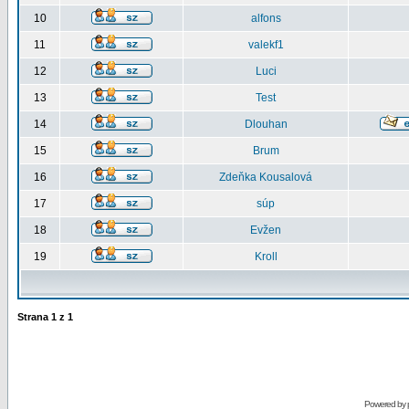
10
alfons
11
valekf1
12
Luci
13
Test
14
Dlouhan
15
Brum
16
Zdeňka Kousalová
17
súp
18
Evžen
19
Kroll
Strana
1
z
1
Powered by