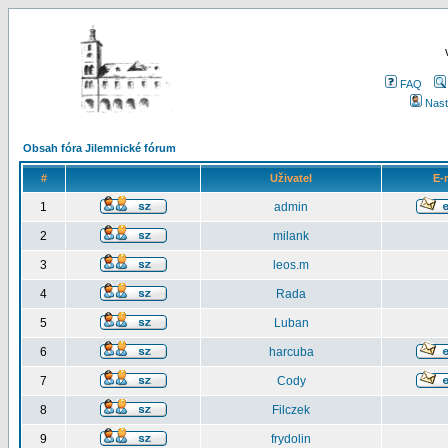
FAQ
Nast
Obsah fóra Jilemnické fórum
#
Uživatel
E-
1
admin
2
milank
3
leos.m
4
Rada
5
Luban
6
harcuba
7
Cody
8
Filczek
9
frydolin